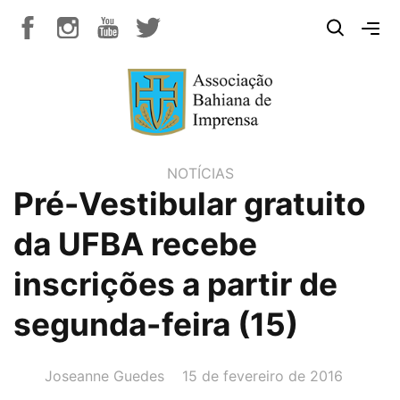
NOTÍCIAS
Pré-Vestibular gratuito
da UFBA recebe
inscrições a partir de
segunda-feira (15)
AUTOR(A):
DATA:
Joseanne Guedes
15 de fevereiro de 2016