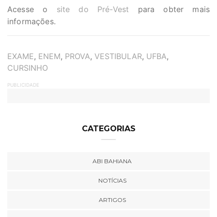
Acesse o
site do Pré-Vest
para obter mais
informações.
TAGS
EXAME
,
ENEM
,
PROVA
,
VESTIBULAR
,
UFBA
,
CURSINHO
PUBLICIDADE
CATEGORIAS
ABI BAHIANA
NOTÍCIAS
ARTIGOS