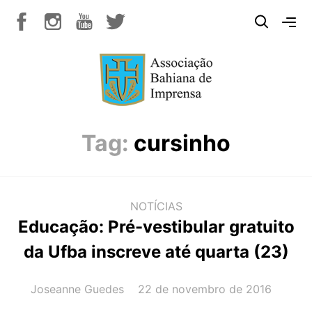
Tag:
cursinho
NOTÍCIAS
Educação: Pré-vestibular gratuito
da Ufba inscreve até quarta (23)
AUTOR(A):
DATA:
Joseanne Guedes
22 de novembro de 2016