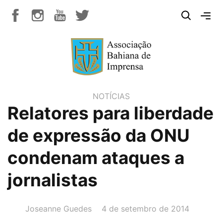
NOTÍCIAS
Relatores para liberdade
de expressão da ONU
condenam ataques a
jornalistas
AUTOR(A):
DATA:
Joseanne Guedes
4 de setembro de 2014