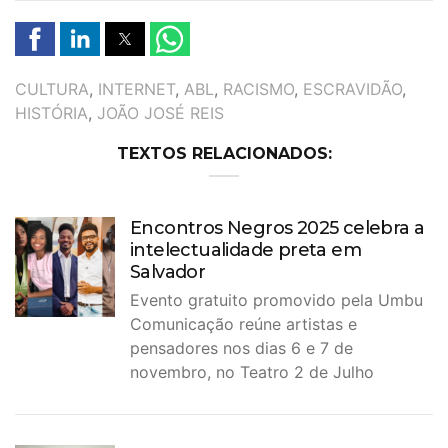
TAGS
CULTURA
,
INTERNET
,
ABL
,
RACISMO
,
ESCRAVIDÃO
,
HISTÓRIA
,
JOÃO JOSÉ REIS
TEXTOS RELACIONADOS:
Encontros Negros 2025 celebra a
intelectualidade preta em
Salvador
Evento gratuito promovido pela Umbu
Comunicação reúne artistas e
pensadores nos dias 6 e 7 de
novembro, no Teatro 2 de Julho