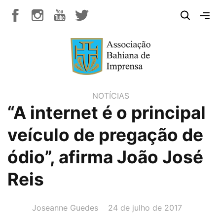
NOTÍCIAS
“A internet é o principal
veículo de pregação de
ódio”, afirma João José
Reis
AUTOR(A):
DATA:
Joseanne Guedes
24 de julho de 2017