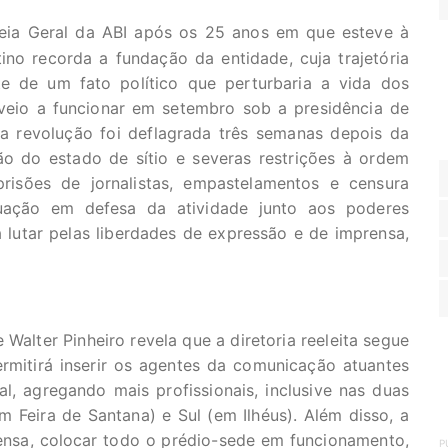
eia Geral da ABI após os 25 anos em que esteve à
stino recorda a fundação da entidade, cuja trajetória
te de um fato político que perturbaria a vida dos
 veio a funcionar em setembro sob a presidência de
 a revolução foi deflagrada três semanas depois da
ão do estado de sítio e severas restrições à ordem
prisões de jornalistas, empastelamentos e censura
atuação em defesa da atividade junto aos poderes
a lutar pelas liberdades de expressão e de imprensa,
 Walter Pinheiro revela que a diretoria reeleita segue
mitirá inserir os agentes da comunicação atuantes
l, agregando mais profissionais, inclusive nas duas
 Feira de Santana) e Sul (em Ilhéus). Além disso, a
ensa, colocar todo o prédio-sede em funcionamento,
P