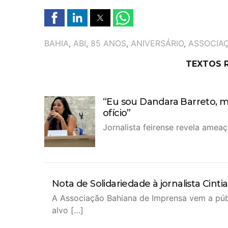
TAGS
BAHIA
,
ABI
,
85 ANOS
,
ANIVERSÁRIO
,
ASSOCIAÇ
TEXTOS 
“Eu sou Dandara Barreto, m
ofício”
Jornalista feirense revela amea
Nota de Solidariedade à jornalista Cintia
A Associação Bahiana de Imprensa vem a públic
alvo […]