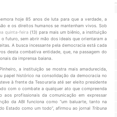
P
emora hoje 85 anos de luta para que a verdade, a
ssão e os direitos humanos se mantenham vivos. Sob
ma quinta-feira
(13) para mais um biênio, a instituição
o futuro, sem abrir mão dos ideais que orientaram a
Freitas. A busca incessante pela democracia está cada
ivos desta combativa entidade, que, na passagem do
ionais da imprensa baiana.
inheiro, a instituição se mostra mais amadurecida,
eu papel histórico na consolidação da democracia no
steve à frente da Tesouraria até ser eleito presidente
ado com o combate a qualquer ato que compreenda
to aos profissionais da comunicação em expressar
função da ABI funciona como “um baluarte, tanto na
 do Estado como um todo”, afirmou ao jornal
Tribuna