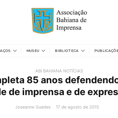
PAÇOS
MUSEU
BIBLIOTECA
PUBLICAÇÕ
ABI BAHIANA
NOTÍCIAS
pleta 85 anos defendendo
de de imprensa e de expre
AUTOR(A):
DATA:
Joseanne Guedes
17 de agosto de 2015