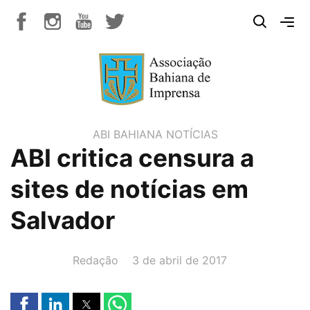
ABI BAHIANA
NOTÍCIAS
ABI critica censura a
sites de notícias em
Salvador
AUTOR(A):
DATA:
Redação
3 de abril de 2017