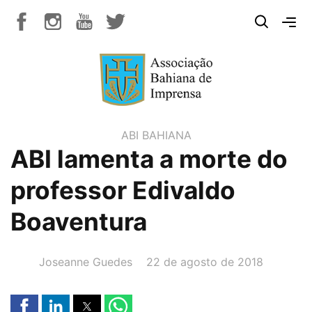
ABI BAHIANA
ABI lamenta a morte do
professor Edivaldo
Boaventura
AUTOR(A):
DATA:
Joseanne Guedes
22 de agosto de 2018