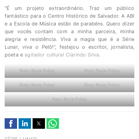
“É um projeto extraordinário. Traz um público
fantástico para o Centro Histórico de Salvador. A ABI
e a Escola de Música estão de parabéns. Quero dizer
que vocês contam com a minha parceira, minha
alegria e resistência. Viva a magia que é a Série
Lunar, viva o Pelô!”, festejou o escritor, jornalista,
poeta e
agitador cultural Clarindo Silva
.
Foto: Paula Fróes
Foto: Paula Fróes
Foto: Paula Fróes
Foto: Paula Fróes
Foto: Paula Fróes
TAGS