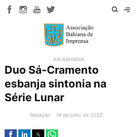
ABI BAHIANA
Duo Sá-Cramento
esbanja sintonia na
Série Lunar
AUTOR(A):
DATA:
Redação
14 de julho de 2022