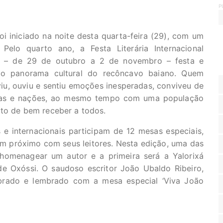
P
foi iniciado na noite desta quarta-feira (29), com um
elo quarto ano, a Festa Literária Internacional
as – de 29 de outubro a 2 de novembro – festa e
 o panorama cultural do recôncavo baiano. Quem
 viu, ouviu e sentiu emoções inesperadas, conviveu de
terras e nações, ao mesmo tempo com uma população
ito de bem receber a todos.
 e internacionais participam de 12 mesas especiais,
m próximo com seus leitores. Nesta edição, uma das
homenagear um autor e a primeira será a Yalorixá
de Oxóssi. O saudoso escritor João Ubaldo Ribeiro,
ebrado e lembrado com a mesa especial ‘Viva João