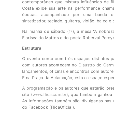
contemporâneo que mistura influências de f
Costa exibe sua arte na performance chamad
épocas, acompanhado por uma banda de
sintetizador, teclado, guitarra, violão, baixo e
Na manhã de sábado (1º), a mesa “A nobreza 
Florisvaldo Mattos e do poeta Roberval Perey
Estrutura
O evento conta com três espaços distintos p
com autores acontecem no Claustro do Carmo; a
lançamentos, oficinas e encontros com autore
E na Praça da Aclamação, está o espaço espec
A programação e os autores que estarão pre
site (
www.flica.com.br
), que também ganhou 
As informações também são divulgadas nas red
do Facebook (FlicaOficial).