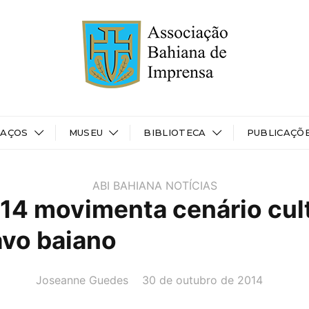
PAÇOS
MUSEU
BIBLIOTECA
PUBLICAÇÕ
ABI BAHIANA
NOTÍCIAS
014 movimenta cenário cul
vo baiano
AUTOR(A):
DATA:
Joseanne Guedes
30 de outubro de 2014