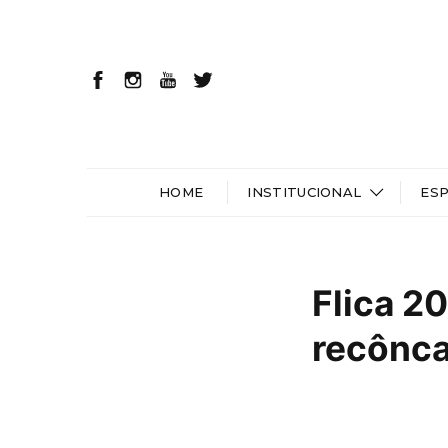
HOME
INSTITUCIONAL
ES
Flica 2
recônca