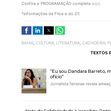
Confira a PROGRAMAÇÃO completa
aqui
.
*Informações da Flica e do
G1
.
TAGS
BAHIA
,
CULTURA
,
LITERATURA
,
CACHOEIRA
,
F
TEXTOS 
“Eu sou Dandara Barreto, m
ofício”
Jornalista feirense revela amea