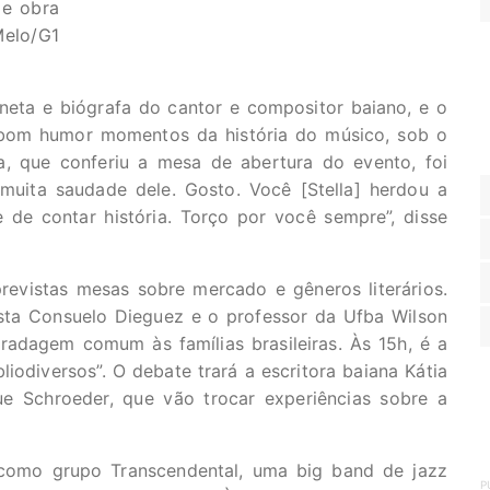
 e obra
elo/G1
neta e biógrafa do cantor e compositor baiano, e o
m bom humor momentos da história do músico, sob o
 que conferiu a mesa de abertura do evento, foi
muita saudade dele. Gosto. Você [Stella] herdou a
te de contar história. Torço por você sempre”, disse
previstas mesas sobre mercado e gêneros literários.
sta Consuelo Dieguez e o professor da Ufba Wilson
radagem comum às famílias brasileiras. Às 15h, é a
iodiversos”. O debate trará a escritora baiana Kátia
ue Schroeder, que vão trocar experiências sobre a
como grupo Transcendental, uma big band de jazz
P