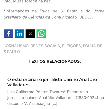
info. Muita fofoca na net”.
*Informações da
Folha de S. Paulo
e do
Jornal
Brasileiro de Ciências da Comunicação (JBCC).
TAGS
JORNALISMO
,
REDES SOCIAIS
,
ELEIÇÕES
,
FOLHA DE
S.PAULO
TEXTOS RELACIONADOS:
O extraordinário jornalista baiano Anatólio
Valladares
Luis Guilherme Pontes Tavares* Encontrei o
jornalista baiano Anatólio Valladares (1880-1924) no
discurso “A Associação […]