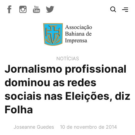
NOTÍCIAS
Jornalismo profissional
dominou as redes
sociais nas Eleições, diz
Folha
AUTOR(A):
DATA:
Joseanne Guedes
10 de novembro de 2014