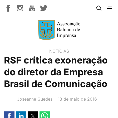
NOTÍCIAS
RSF critica exoneração
do diretor da Empresa
Brasil de Comunicação
AUTOR(A):
DATA:
Joseanne Guedes
18 de maio de 2016