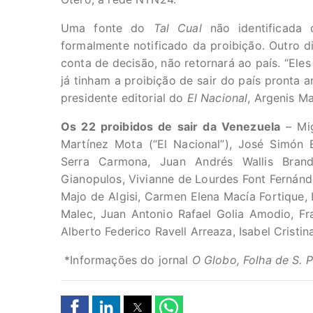
Uma fonte do
Tal Cual
não identificada
formalmente notificado da proibição. Outro d
conta de decisão, não retornará ao país. “El
já tinham a proibição de sair do país pronta 
presidente editorial do
El Nacional
, Argenis Ma
Os 22 proibidos de sair da Venezuela
– Mig
Martínez Mota (“El Nacional”), José Simón
Serra Carmona, Juan Andrés Wallis Bran
Gianopulos, Vivianne de Lourdes Font Fernánd
Majo de Algisi, Carmen Elena Macía Fortique
Malec, Juan Antonio Rafael Golia Amodio, Fr
Alberto Federico Ravell Arreaza, Isabel Crist
*Informações do jornal
O Globo, Folha de S. 