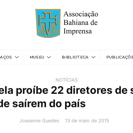
PAÇOS
MUSEU
BIBLIOTECA
PUBLICAÇÕ
NOTÍCIAS
la proíbe 22 diretores de 
de saírem do país
AUTOR(A):
DATA:
Joseanne Guedes
13 de maio de 2015