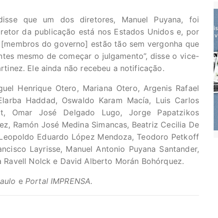
 disse que um dos diretores, Manuel Puyana, foi
iretor da publicação está nos Estados Unidos e, por
es [membros do governo] estão tão sem vergonha que
antes mesmo de começar o julgamento”, disse o vice-
rtinez. Ele ainda não recebeu a notificação.
uel Henrique Otero, Mariana Otero, Argenis Rafael
 Elarba Haddad, Oswaldo Karam Macía, Luis Carlos
dt, Omar José Delgado Lugo, Jorge Papatzikos
ez, Ramón José Medina Simancas, Beatriz Cecilia De
, Leopoldo Eduardo López Mendoza, Teodoro Petkoff
ancisco Layrisse, Manuel Antonio Puyana Santander,
ina Ravell Nolck e David Alberto Morán Bohórquez.
Paulo
e
Portal IMPRENSA.