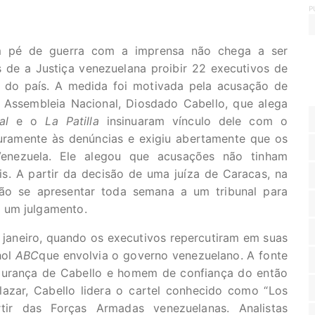
P
m pé de guerra com a imprensa não chega a ser
s de a Justiça venezuelana proibir 22 executivos de
em do país. A medida foi motivada pela acusação de
 Assembleia Nacional, Diosdado Cabello, que alega
al
e o
La Patilla
insinuaram vínculo dele com o
duramente às denúncias e exigiu abertamente que os
Venezuela. Ele alegou que acusações não tinham
s. A partir da decisão de uma juíza de Caracas, na
erão se apresentar toda semana a um tribunal para
 um julgamento.
 janeiro, quando os executivos repercutiram em suas
hol
ABC
que envolvia o governo venezuelano. A fonte
egurança de Cabello e homem de confiança do então
zar, Cabello lidera o cartel conhecido como “Los
rtir das Forças Armadas venezuelanas. Analistas