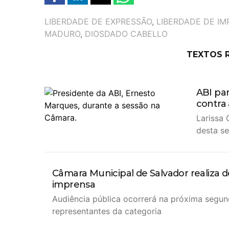
TAGS
LIBERDADE DE EXPRESSÃO
,
LIBERDADE DE I
MADURO
,
DIOSDADO CABELLO
TEXTOS 
ABI par
contra
Larissa 
desta se
Câmara Municipal de Salvador realiza d
imprensa
Audiência pública ocorrerá na próxima segun
representantes da categoria