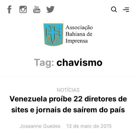
Tag:
chavismo
NOTÍCIAS
Venezuela proíbe 22 diretores de
sites e jornais de saírem do país
AUTOR(A):
DATA:
Joseanne Guedes
13 de maio de 2015