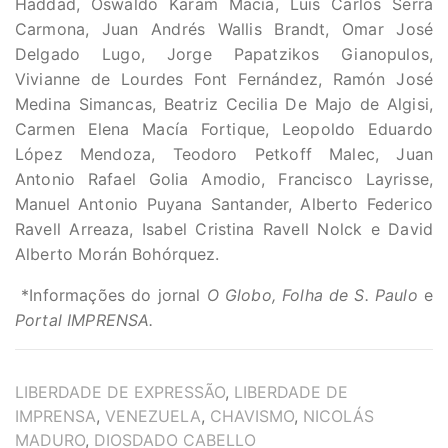
Haddad, Oswaldo Karam Macía, Luis Carlos Serra
Carmona, Juan Andrés Wallis Brandt, Omar José
Delgado Lugo, Jorge Papatzikos Gianopulos,
Vivianne de Lourdes Font Fernández, Ramón José
Medina Simancas, Beatriz Cecilia De Majo de Algisi,
Carmen Elena Macía Fortique, Leopoldo Eduardo
López Mendoza, Teodoro Petkoff Malec, Juan
Antonio Rafael Golia Amodio, Francisco Layrisse,
Manuel Antonio Puyana Santander, Alberto Federico
Ravell Arreaza, Isabel Cristina Ravell Nolck e David
Alberto Morán Bohórquez.
*Informações do jornal
O Globo, Folha de S. Paulo
e
Portal IMPRENSA.
TAGS
LIBERDADE DE EXPRESSÃO
,
LIBERDADE DE
IMPRENSA
,
VENEZUELA
,
CHAVISMO
,
NICOLÁS
MADURO
,
DIOSDADO CABELLO