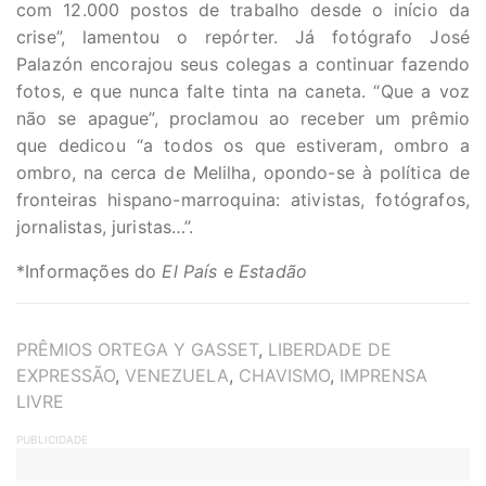
com 12.000 postos de trabalho desde o início da
crise”, lamentou o repórter. Já fotógrafo José
Palazón encorajou seus colegas a continuar fazendo
fotos, e que nunca falte tinta na caneta. “Que a voz
não se apague”, proclamou ao receber um prêmio
que dedicou “a todos os que estiveram, ombro a
ombro, na cerca de Melilha, opondo-se à política de
fronteiras hispano-marroquina: ativistas, fotógrafos,
jornalistas, juristas…”.
*Informações do
El País
e
Estadão
TAGS
PRÊMIOS ORTEGA Y GASSET
,
LIBERDADE DE
EXPRESSÃO
,
VENEZUELA
,
CHAVISMO
,
IMPRENSA
LIVRE
PUBLICIDADE