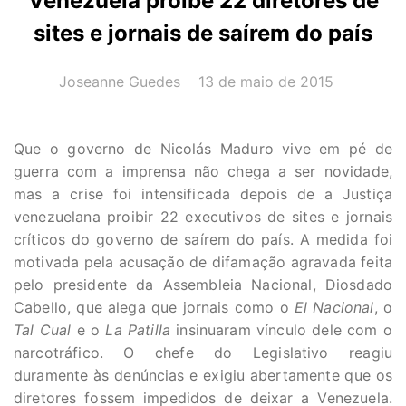
Venezuela proíbe 22 diretores de
sites e jornais de saírem do país
AUTOR(A):
DATA:
Joseanne Guedes
13 de maio de 2015
Que o governo de Nicolás Maduro vive em pé de
guerra com a imprensa não chega a ser novidade,
mas a crise foi intensificada depois de a Justiça
venezuelana proibir 22 executivos de sites e jornais
críticos do governo de saírem do país. A medida foi
motivada pela acusação de difamação agravada feita
pelo presidente da Assembleia Nacional, Diosdado
Cabello, que alega que jornais como o
El Nacional
, o
Tal Cual
e o
La Patilla
insinuaram vínculo dele com o
narcotráfico. O chefe do Legislativo reagiu
duramente às denúncias e exigiu abertamente que os
diretores fossem impedidos de deixar a Venezuela.