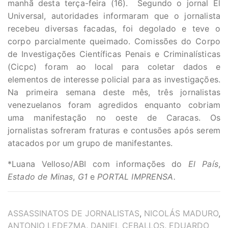
manhã desta terça-feira (16). Segundo o jornal El
Universal, autoridades informaram que o jornalista
recebeu diversas facadas, foi degolado e teve o
corpo parcialmente queimado. Comissões do Corpo
de Investigações Científicas Penais e Criminalísticas
(Cicpc) foram ao local para coletar dados e
elementos de interesse policial para as investigações.
Na primeira semana deste mês, três jornalistas
venezuelanos foram agredidos enquanto cobriam
uma manifestação no oeste de Caracas. Os
jornalistas sofreram fraturas e contusões após serem
atacados por um grupo de manifestantes.
*Luana Velloso/ABI com informações do
El País
,
Estado de Minas
,
G1
e
PORTAL IMPRENSA.
TAGS
ASSASSINATOS DE JORNALISTAS
,
NICOLÁS MADURO
,
ANTONIO LEDEZMA
,
DANIEL CEBALLOS
,
EDUARDO