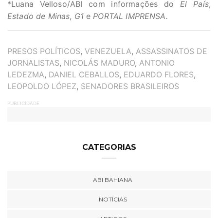
*Luana Velloso/ABI com informações do
El País
,
Estado de Minas
,
G1
e
PORTAL IMPRENSA.
TAGS
PRESOS POLÍTICOS
,
VENEZUELA
,
ASSASSINATOS DE
JORNALISTAS
,
NICOLÁS MADURO
,
ANTONIO
LEDEZMA
,
DANIEL CEBALLOS
,
EDUARDO FLORES
,
LEOPOLDO LÓPEZ
,
SENADORES BRASILEIROS
PUBLICIDADE
CATEGORIAS
ABI BAHIANA
NOTÍCIAS