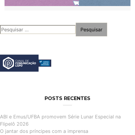
PESQUISAR
POR:
POSTS RECENTES
ABI e Emus/UFBA promovem Série Lunar Especial na
Flipelô 2026
O jantar dos príncipes com a imprensa