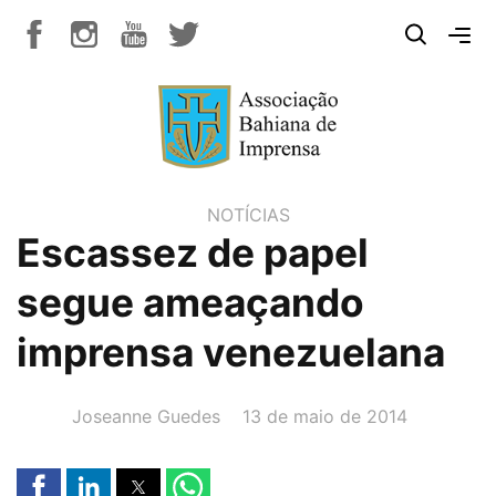
NOTÍCIAS
Escassez de papel
segue ameaçando
imprensa venezuelana
AUTOR(A):
DATA:
Joseanne Guedes
13 de maio de 2014