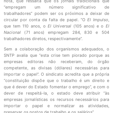
nota, que ressalta que os jornais tradicionais que
“empregam um número significativo de
trabalhadores” podem ser os próximos a deixar de
circular por conta da falta de papel. “O
El Impulso
,
que tem 110 anos, o
El Universal
(105 anos) e o
El
Nacional
(71 anos) empregam 284, 830 e 504
trabalhadores diretos, respectivamente”.
Sem a colaboração dos organismos adequados, o
SNTP avalia que “esta crise tem piorado porque as
empresas editoras não receberam, do órgão
competente, as divisas (dólares) necessárias para
importar o papel”. O sindicato acredita que a própria
“constituição dispõe que o trabalho é um direito e
que é dever do Estado fomentar o emprego”, e com o
dever de respeitá-la, o estado deve atribuir “às
empresas jornalísticas os recursos necessários para
importar o papel e normalizar as atividades,
preservar os postos de trabalho e os salários”.