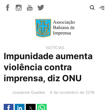
NOTÍCIAS
Impunidade aumenta
violência contra
imprensa, diz ONU
AUTOR(A):
DATA:
Joseanne Guedes
9 de novembro de 2016