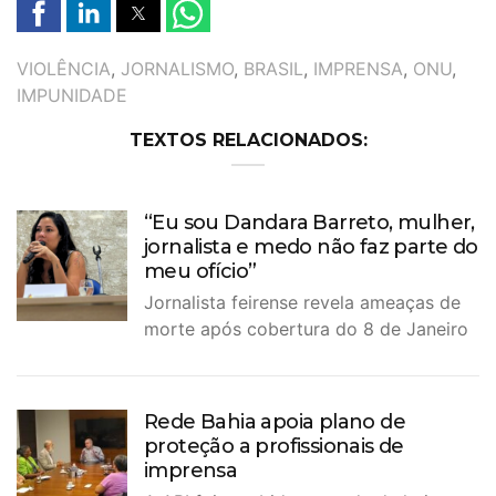
TAGS
VIOLÊNCIA
,
JORNALISMO
,
BRASIL
,
IMPRENSA
,
ONU
,
IMPUNIDADE
TEXTOS RELACIONADOS:
“Eu sou Dandara Barreto, mulher,
jornalista e medo não faz parte do
meu ofício”
Jornalista feirense revela ameaças de
morte após cobertura do 8 de Janeiro
Rede Bahia apoia plano de
proteção a profissionais de
imprensa