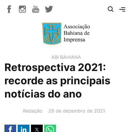
ABI BAHIANA
Retrospectiva 2021:
recorde as principais
notícias do ano
AUTOR(A):
DATA:
Redação
28 de dezembro de 2021