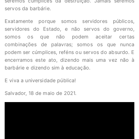
seremos cúmplices da destruição. Jamais seremos
servos da barbárie.
Exatamente porque somos servidores públicos,
servidores do Estado, e não servos do governo,
somos os que não podem aceitar certas
combinações de palavras; somos os que nunca
podem ser cúmplices, reféns ou servos do absurdo. E
encerramos este ato, dizendo mais uma vez não à
barbárie e dizendo sim à educação.
E viva a universidade pública!
Salvador, 18 de maio de 2021.