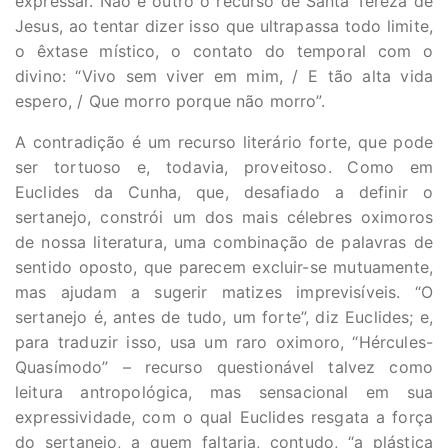
expressar. Não é outro o recurso de Santa Tereza de
Jesus, ao tentar dizer isso que ultrapassa todo limite,
o êxtase místico, o contato do temporal com o
divino: “Vivo sem viver em mim, / E tão alta vida
espero, / Que morro porque não morro”.
A contradição é um recurso literário forte, que pode
ser tortuoso e, todavia, proveitoso. Como em
Euclides da Cunha, que, desafiado a definir o
sertanejo, constrói um dos mais célebres oximoros
de nossa literatura, uma combinação de palavras de
sentido oposto, que parecem excluir-se mutuamente,
mas ajudam a sugerir matizes imprevisíveis. “O
sertanejo é, antes de tudo, um forte”, diz Euclides; e,
para traduzir isso, usa um raro oximoro, “Hércules-
Quasímodo” – recurso questionável talvez como
leitura antropológica, mas sensacional em sua
expressividade, com o qual Euclides resgata a força
do sertanejo, a quem faltaria, contudo, “a plástica