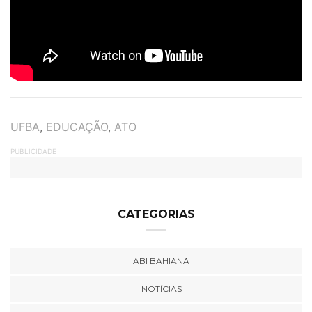
TAGS
UFBA
,
EDUCAÇÃO
,
ATO
PUBLICIDADE
CATEGORIAS
ABI BAHIANA
NOTÍCIAS