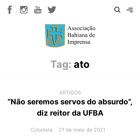
Tag:
ato
ARTIGOS
“Não seremos servos do absurdo”,
diz reitor da UFBA
AUTOR(A):
DATA:
Colunista
21 de maio de 2021