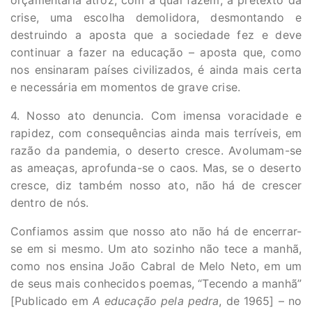
orçamentária atroz, com a qual fazem, a pretexto da
crise, uma escolha demolidora, desmontando e
destruindo a aposta que a sociedade fez e deve
continuar a fazer na educação – aposta que, como
nos ensinaram países civilizados, é ainda mais certa
e necessária em momentos de grave crise.
4. Nosso ato denuncia. Com imensa voracidade e
rapidez, com consequências ainda mais terríveis, em
razão da pandemia, o deserto cresce. Avolumam-se
as ameaças, aprofunda-se o caos. Mas, se o deserto
cresce, diz também nosso ato, não há de crescer
dentro de nós.
Confiamos assim que nosso ato não há de encerrar-
se em si mesmo. Um ato sozinho não tece a manhã,
como nos ensina João Cabral de Melo Neto, em um
de seus mais conhecidos poemas, “Tecendo a manhã”
[Publicado em
A educação pela pedra
, de 1965] – no