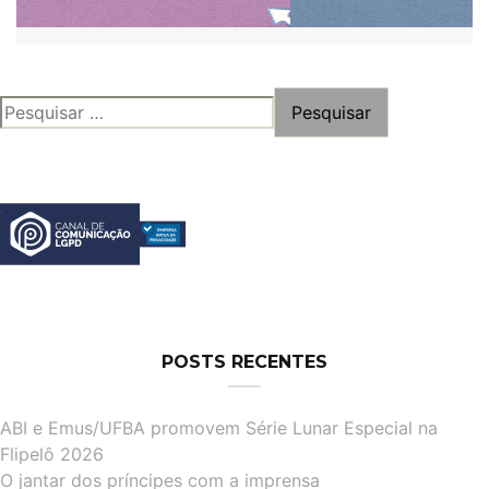
PESQUISAR
POR:
POSTS RECENTES
ABI e Emus/UFBA promovem Série Lunar Especial na
Flipelô 2026
O jantar dos príncipes com a imprensa