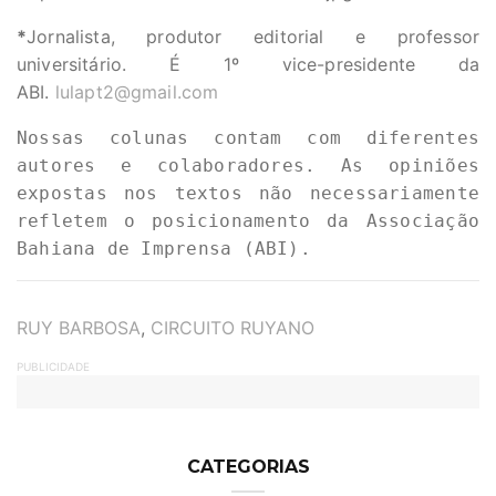
*
Jornalista, produtor editorial e professor
universitário. É 1º vice-presidente da
ABI.
lulapt2@gmail.com
Nossas colunas contam com diferentes 
autores e colaboradores. As opiniões 
expostas nos textos não necessariamente 
refletem o posicionamento da Associação 
Bahiana de Imprensa (ABI).
TAGS
RUY BARBOSA
,
CIRCUITO RUYANO
PUBLICIDADE
CATEGORIAS