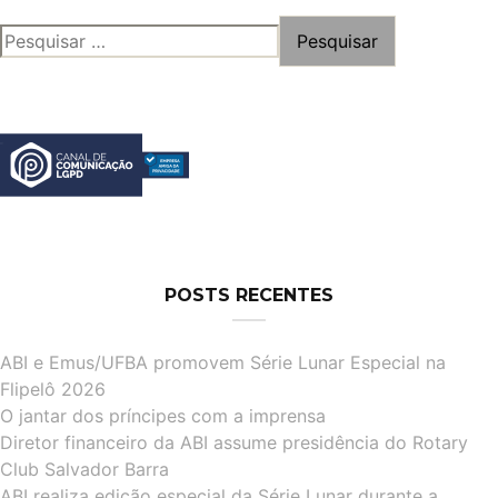
PESQUISAR
POR:
POSTS RECENTES
ABI e Emus/UFBA promovem Série Lunar Especial na
Flipelô 2026
O jantar dos príncipes com a imprensa
Diretor financeiro da ABI assume presidência do Rotary
Club Salvador Barra
ABI realiza edição especial da Série Lunar durante a