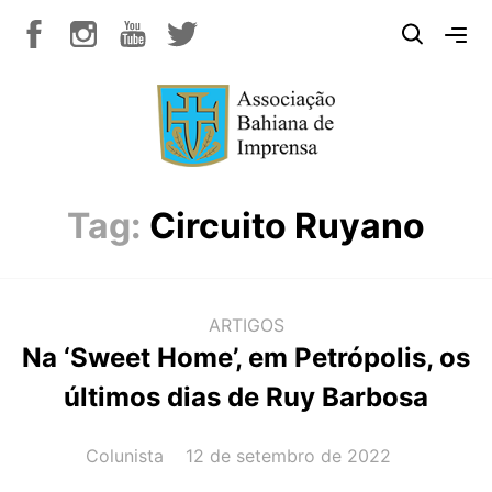
Tag:
Circuito Ruyano
ARTIGOS
Na ‘Sweet Home’, em Petrópolis, os
últimos dias de Ruy Barbosa
AUTOR(A):
DATA:
Colunista
12 de setembro de 2022