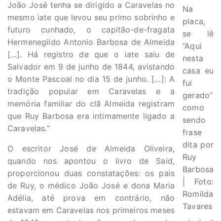
João José tenha se dirigido a Caravelas no
Na
mesmo iate que levou seu primo sobrinho e
placa,
futuro cunhado, o capitão-de-fragata
se lê
Hermenegildo Antonio Barbosa de Almeida
“Aqui
[…]. Há registro de que o iate saiu de
nesta
Salvador em 9 de junho de 1844, avistando
casa eu
o Monte Pascoal no dia 15 de junho. […]: A
fui
tradição popular em Caravelas e a
gerado”
memória familiar do clă Almeida registram
como
que Ruy Barbosa era intimamente ligado a
sendo
Caravelas.”
frase
dita por
O escritor José de Almeida Oliveira,
Ruy
quando nos apontou o livro de Said,
Barbosa
proporcionou duas constatações: os pais
| Foto:
de Ruy, o médico João José e dona Maria
Romilda
Adélia, até prova em contrário, não
Tavares
estavam em Caravelas nos primeiros meses