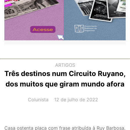
ARTIGOS
Três destinos num Circuito Ruyano,
dos muitos que giram mundo afora
AUTOR(A):
DATA:
Colunista
12 de julho de 2022
Casa ostenta placa com frase atribuída à Ruy Barbosa,