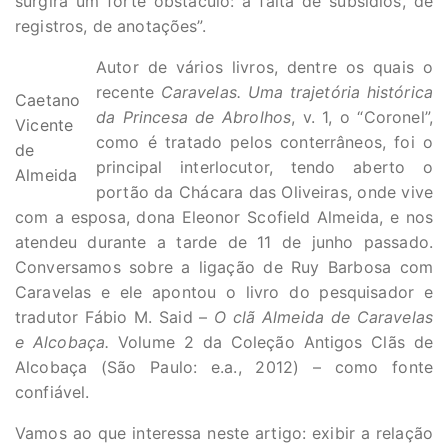
surgirá um forte obstáculo: a falta de subsídios, de
registros, de anotações”.
Autor de vários livros, dentre os quais o
recente
Caravelas. Uma trajetória histórica
Caetano
da Princesa de Abrolhos
, v. 1, o “Coronel”,
Vicente
como é tratado pelos conterrâneos, foi o
de
principal interlocutor, tendo aberto o
Almeida
portão da Chácara das Oliveiras, onde vive
com a esposa, dona Eleonor Scofield Almeida, e nos
atendeu durante a tarde de 11 de junho passado.
Conversamos sobre a ligação de Ruy Barbosa com
Caravelas e ele apontou o livro do pesquisador e
tradutor Fábio M. Said –
O clã Almeida de Caravelas
e Alcobaça.
Volume 2 da Coleção Antigos Clãs de
Alcobaça (São Paulo: e.a., 2012) – como fonte
confiável.
Vamos ao que interessa neste artigo: exibir a relação