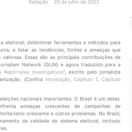
AUTOR(A):
DATA:
Redação
20 de julho de 2022
P
a eleitoral; determinar ferramentas e métodos para
ros; e listar as tendências, fontes e ameaças que
valiosas. Essas são as principais contribuições de
ournalism Network (GIJN) e agora traduzido para a
 Repórteres Investigativos
“, escrito pelo jornalista
ganização. (Confira
Introdução
,
Capítulo 1
,
Capítulo
leições nacionais importantes. O Brasil é um deles.
nfrenta ameaças crescentes de campanhas de
utoritarismo crescente e outros problemas. No Brasil,
amento da validade do sistema eleitoral, incitado
res.