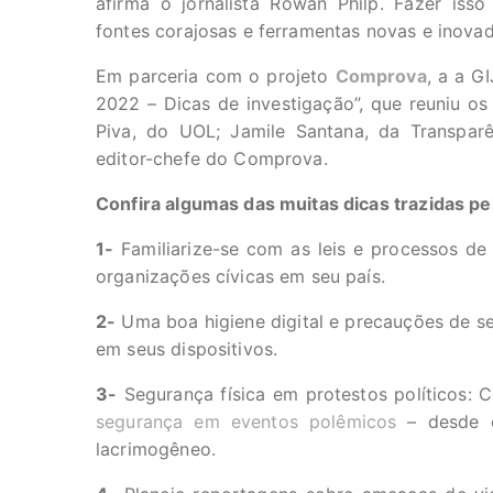
afirma o jornalista Rowan Philp. Fazer isso
fontes corajosas e ferramentas novas e inova
Em parceria com o projeto
Comprova
, a a G
2022 – Dicas de investigação”, que reuniu os j
Piva, do UOL; Jamile Santana, da Transpar
editor-chefe do Comprova.
Confira algumas das muitas dicas trazidas pe
1-
Familiarize-se com as leis e processos de g
organizações cívicas em seu país.
2-
Uma boa higiene digital e precauções de seg
em seus dispositivos.
3-
Segurança física em protestos políticos: 
segurança em eventos polêmicos
– desde o
lacrimogêneo.