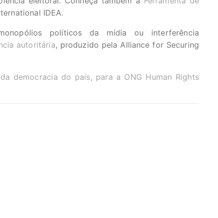
olência eleitoral. Conheça também a
Ferramenta de
nternational IDEA.
nopólios políticos da mídia ou interferência
cia autoritária
, produzido pela Alliance for Securing
 da democracia do país, para a ONG Human Rights