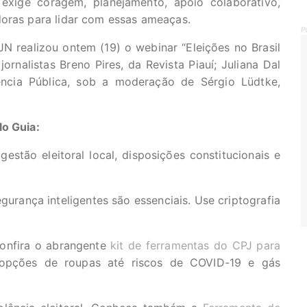
 exige coragem, planejamento, apoio colaborativo,
doras para lidar com essas ameaças.
P
IJN realizou ontem (19) o webinar “Eleições no Brasil
ornalistas Breno Pires, da Revista Piauí; Juliana Dal
ência Pública, sob a moderação de Sérgio Lüdtke,
lo Guia:
estão eleitoral local, disposições constitucionais e
urança inteligentes são essenciais. Use criptografia
Confira o abrangente
kit de ferramentas do CPJ para
pções de roupas até riscos de COVID-19 e gás