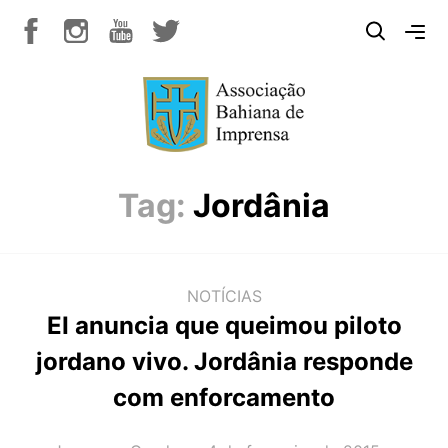
Tag:
Jordânia
NOTÍCIAS
EI anuncia que queimou piloto
jordano vivo. Jordânia responde
com enforcamento
AUTOR(A):
DATA: