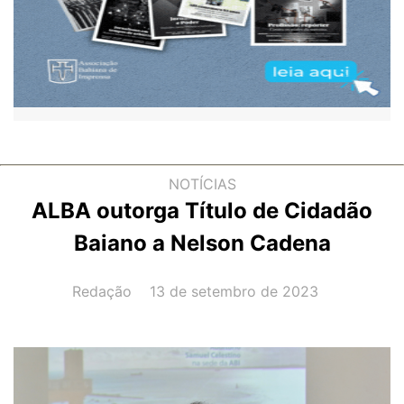
NOTÍCIAS
ALBA outorga Título de Cidadão
Baiano a Nelson Cadena
AUTOR(A):
DATA:
Redação
13 de setembro de 2023