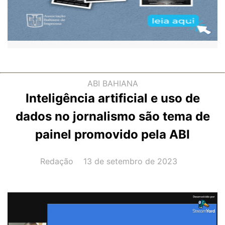
ABI BAHIANA
Inteligência artificial e uso de
dados no jornalismo são tema de
painel promovido pela ABI
AUTOR(A):
DATA:
Redação
13 de setembro de 2023