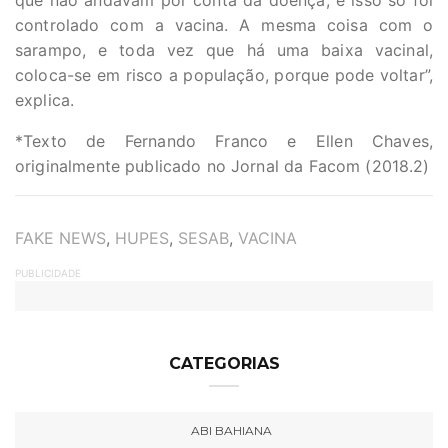
que não andavam por conta da doença, e isso só foi
controlado com a vacina. A mesma coisa com o
sarampo, e toda vez que há uma baixa vacinal,
coloca-se em risco a população, porque pode voltar”,
explica.
*Texto de Fernando Franco e Ellen Chaves,
originalmente publicado no Jornal da Facom (2018.2)
TAGS
FAKE NEWS
,
HUPES
,
SESAB
,
VACINA
PUBLICIDADE
CATEGORIAS
ABI BAHIANA