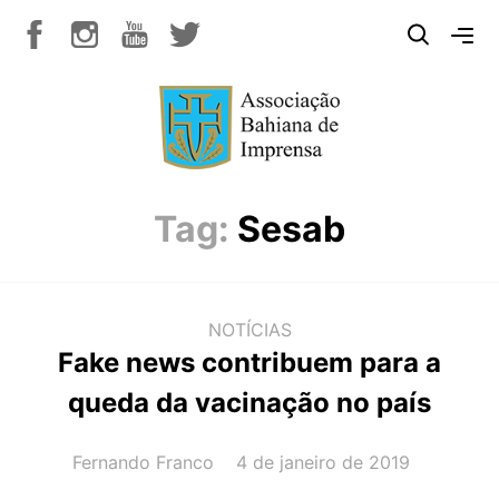
Tag:
Sesab
NOTÍCIAS
Fake news contribuem para a
queda da vacinação no país
AUTOR(A):
DATA:
Fernando Franco
4 de janeiro de 2019