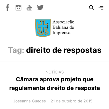
Tag:
direito de respostas
NOTÍCIAS
Câmara aprova projeto que
regulamenta direito de resposta
AUTOR(A):
DATA:
Joseanne Guedes
21 de outubro de 2015