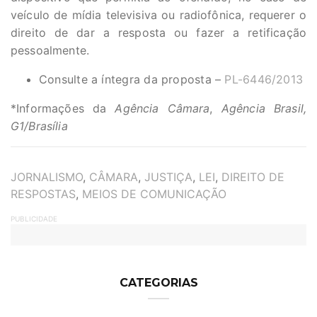
veículo de mídia televisiva ou radiofônica, requerer o
direito de dar a resposta ou fazer a retificação
pessoalmente.
Consulte a íntegra da proposta –
PL-6446/2013
*Informações da
Agência Câmara
,
Agência Brasil,
G1/Brasília
TAGS
JORNALISMO
,
CÂMARA
,
JUSTIÇA
,
LEI
,
DIREITO DE
RESPOSTAS
,
MEIOS DE COMUNICAÇÃO
PUBLICIDADE
CATEGORIAS