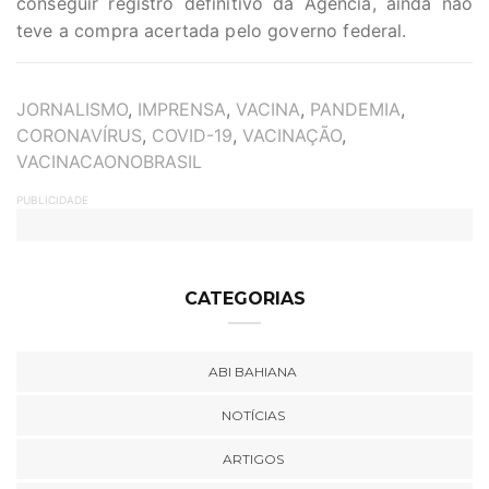
conseguir registro definitivo da Agência, ainda não
teve a compra acertada pelo governo federal.
TAGS
JORNALISMO
,
IMPRENSA
,
VACINA
,
PANDEMIA
,
CORONAVÍRUS
,
COVID-19
,
VACINAÇÃO
,
VACINACAONOBRASIL
PUBLICIDADE
CATEGORIAS
ABI BAHIANA
NOTÍCIAS
ARTIGOS