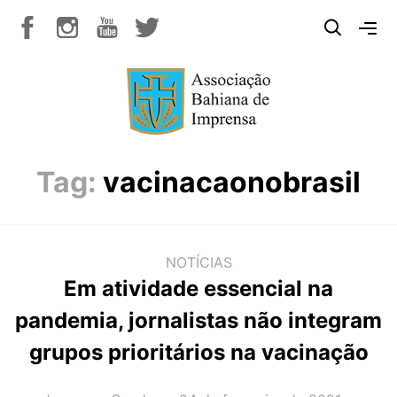
Tag:
vacinacaonobrasil
NOTÍCIAS
Em atividade essencial na
pandemia, jornalistas não integram
grupos prioritários na vacinação
AUTOR(A):
DATA: