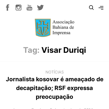
Tag:
Visar Duriqi
NOTÍCIAS
Jornalista kosovar é ameaçado de
decapitação; RSF expressa
preocupação
AUTOR(A):
DATA: