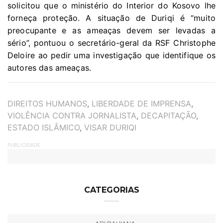
solicitou que o ministério do Interior do Kosovo lhe
forneça proteção. A situação de Duriqi é “muito
preocupante e as ameaças devem ser levadas a
sério”, pontuou o secretário-geral da RSF Christophe
Deloire ao pedir uma investigação que identifique os
autores das ameaças.
TAGS
DIREITOS HUMANOS
,
LIBERDADE DE IMPRENSA
,
VIOLÊNCIA CONTRA JORNALISTA
,
DECAPITAÇÃO
,
ESTADO ISLÂMICO
,
VISAR DURIQI
PUBLICIDADE
CATEGORIAS