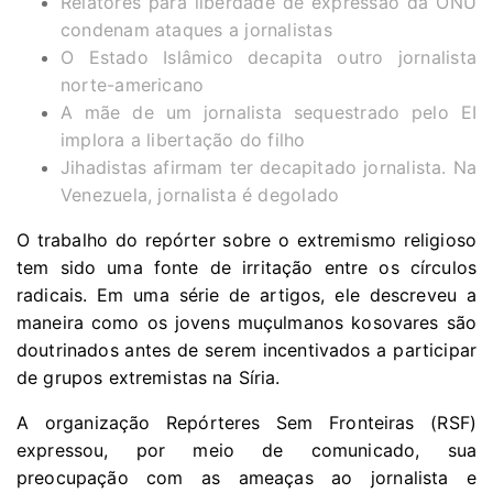
Relatores para liberdade de expressão da ONU
condenam ataques a jornalistas
O Estado Islâmico decapita outro jornalista
norte-americano
A mãe de um jornalista sequestrado pelo EI
implora a libertação do filho
Jihadistas afirmam ter decapitado jornalista. Na
Venezuela, jornalista é degolado
O trabalho do repórter sobre o extremismo religioso
tem sido uma fonte de irritação entre os círculos
radicais. Em uma série de artigos, ele descreveu a
maneira como os jovens muçulmanos kosovares são
doutrinados antes de serem incentivados a participar
de grupos extremistas na Síria.
A organização Repórteres Sem Fronteiras (RSF)
expressou, por meio de comunicado, sua
preocupação com as ameaças ao jornalista e