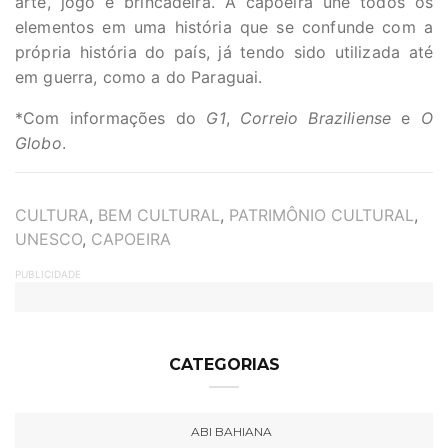
arte, jogo e brincadeira. A capoeira une todos os
elementos em uma história que se confunde com a
própria história do país, já tendo sido utilizada até
em guerra, como a do Paraguai.
*Com informações do
G1
,
Correio Braziliense
e
O
Globo
.
TAGS
CULTURA
,
BEM CULTURAL
,
PATRIMÔNIO CULTURAL
,
UNESCO
,
CAPOEIRA
PUBLICIDADE
CATEGORIAS
ABI BAHIANA