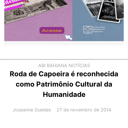
ABI BAHIANA
NOTÍCIAS
Roda de Capoeira é reconhecida
como Patrimônio Cultural da
Humanidade
AUTOR(A):
DATA:
Joseanne Guedes
27 de novembro de 2014