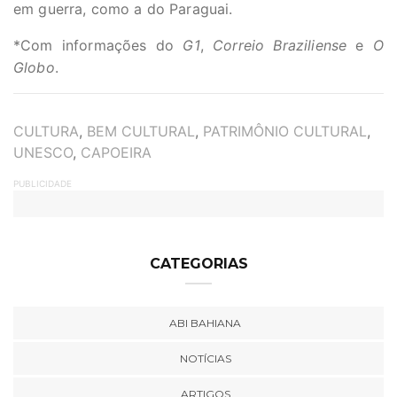
em guerra, como a do Paraguai.
*Com informações do
G1
,
Correio Braziliense
e
O
Globo
.
TAGS
CULTURA
,
BEM CULTURAL
,
PATRIMÔNIO CULTURAL
,
UNESCO
,
CAPOEIRA
PUBLICIDADE
CATEGORIAS
ABI BAHIANA
NOTÍCIAS
ARTIGOS