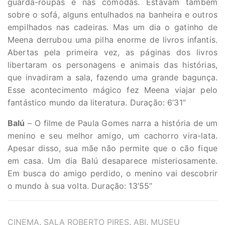
guarda-roupas e nas cômodas. Estavam também
sobre o sofá, alguns entulhados na banheira e outros
empilhados nas cadeiras. Mas um dia o gatinho de
Meena derrubou uma pilha enorme de livros infantis.
Abertas pela primeira vez, as páginas dos livros
libertaram os personagens e animais das histórias,
que invadiram a sala, fazendo uma grande bagunça.
Esse acontecimento mágico fez Meena viajar pelo
fantástico mundo da literatura. Duração: 6’31”
Balú
– O filme de Paula Gomes narra a história de um
menino e seu melhor amigo, um cachorro vira-lata.
Apesar disso, sua mãe não permite que o cão fique
em casa. Um dia Balú desaparece misteriosamente.
Em busca do amigo perdido, o menino vai descobrir
o mundo à sua volta. Duração: 13’55”
TAGS
CINEMA
,
SALA ROBERTO PIRES
,
ABI
,
MUSEU