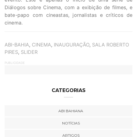
Diálogos sobre Cinema, com a exibição de filmes, e
bate-papo com cineastas, jornalistas e críticos de
cinema.
TAGS
ABI-BAHIA
,
CINEMA
,
INAUGURAÇÃO
,
SALA ROBERTO
PIRES
,
SLIDER
PUBLICIDADE
CATEGORIAS
ABI BAHIANA
NOTÍCIAS
ARTIGOS