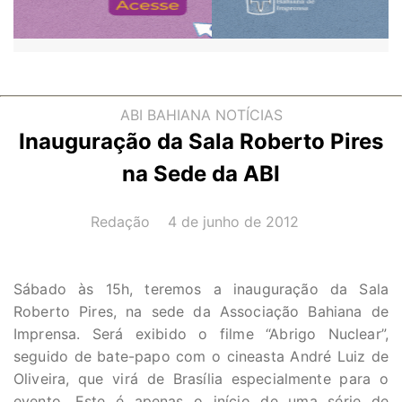
ABI BAHIANA
NOTÍCIAS
Inauguração da Sala Roberto Pires
na Sede da ABI
AUTOR(A):
DATA:
Redação
4 de junho de 2012
Sábado às 15h, teremos a inauguração da Sala
Roberto Pires, na sede da Associação Bahiana de
Imprensa. Será exibido o filme “Abrigo Nuclear”,
seguido de bate-papo com o cineasta André Luiz de
Oliveira, que virá de Brasília especialmente para o
evento. Este é apenas o início de uma série de