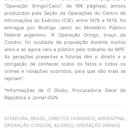
“Operação Gringo/Caco”, de 166 páginas), ambos
produzidos pela Seção de Operações do Centro de
Informações do Exército (CIE), entre 1978 e 1979, foi
entregue por Rodrigo Janot ao Ministério Público
Federal argentino. “A Operação Gringo, braço da
Condor, foi ocultada da população durante muitos
anos e só agora veio a público pelo trabalho do MPF.
As gerações presentes e futuras têm o direito e a
obrigação de conhecer todos os fatos e todos os
crimes e violações ocorridos, para que não mais se
repitam”.
*Informações de
O Globo
, Procuradoria Geral da
República e
Jornal GGN
.
TAGS
DITADURA
,
BRASIL
,
DIREITOS HUMANOS
,
ARGENTINA
,
OPERAÇÃO CONDOR
,
ACORDO
,
OPERAÇÃO GRINGO