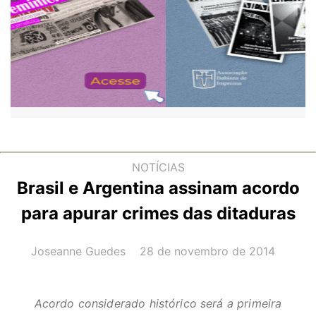
NOTÍCIAS
Brasil e Argentina assinam acordo
para apurar crimes das ditaduras
AUTOR(A):
DATA:
Joseanne Guedes
28 de novembro de 2014
Acordo considerado histórico será a primeira