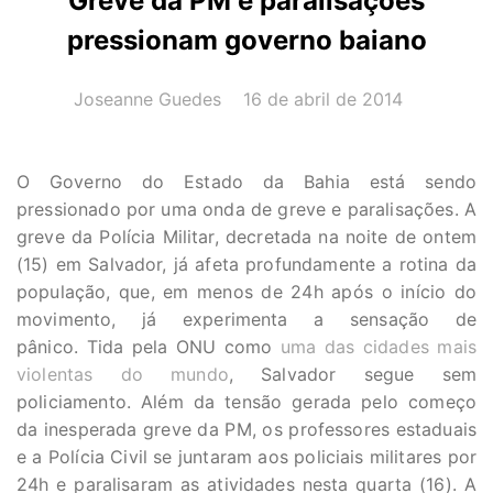
Greve da PM e paralisações
pressionam governo baiano
AUTOR(A):
DATA:
Joseanne Guedes
16 de abril de 2014
O Governo do Estado da Bahia está sendo
pressionado por uma onda de greve e paralisações. A
greve da Polícia Militar, decretada na noite de ontem
(15) em Salvador, já afeta profundamente a rotina da
população, que, em menos de 24h após o início do
movimento, já experimenta a sensação de
pânico. Tida pela ONU como
uma das cidades mais
violentas do mundo
, Salvador segue sem
policiamento. Além da tensão gerada pelo começo
da inesperada greve da PM, os professores estaduais
e a Polícia Civil se juntaram aos policiais militares por
24h e paralisaram as atividades nesta quarta (16). A