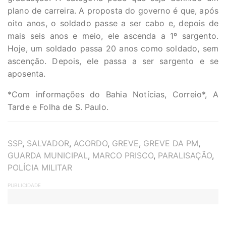
plano de carreira. A proposta do governo é que, após
oito anos, o soldado passe a ser cabo e, depois de
mais seis anos e meio, ele ascenda a 1º sargento.
Hoje, um soldado passa 20 anos como soldado, sem
ascenção. Depois, ele passa a ser sargento e se
aposenta.
*Com informações do Bahia Notícias, Correio*, A
Tarde e Folha de S. Paulo.
TAGS
SSP
,
SALVADOR
,
ACORDO
,
GREVE
,
GREVE DA PM
,
GUARDA MUNICIPAL
,
MARCO PRISCO
,
PARALISAÇÃO
,
POLÍCIA MILITAR
PUBLICIDADE