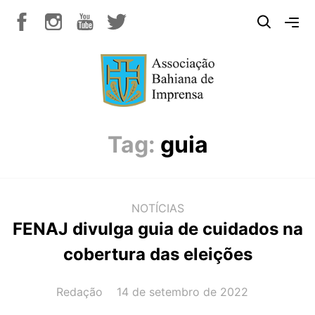
Tag:
guia
NOTÍCIAS
FENAJ divulga guia de cuidados na
cobertura das eleições
AUTOR(A):
DATA:
Redação
14 de setembro de 2022