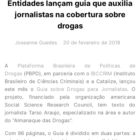
Entidades lançam guia que auxilia
jornalistas na cobertura sobre
drogas
AUTOR(A):
DATA:
Joseanne Guedes
20 de fevereiro de 2018
A
Plataforma Brasileira de Políticas de
Drogas
(PBPD), em parceria com o
IBCCRIM
(Instituto
Brasileiro de Ciências Criminais) e a Catalize, lançou
este mês o
Guia sobre Drogas para Jornalistas
. O
projeto, financiado pela organização americana
Social Science Research Council, tem texto do
jornalista Tarso Araujo, especializado na área e autor
do “Almanaque das Drogas”.
Com 96 páginas, o Guia é dividido em duas partes: a