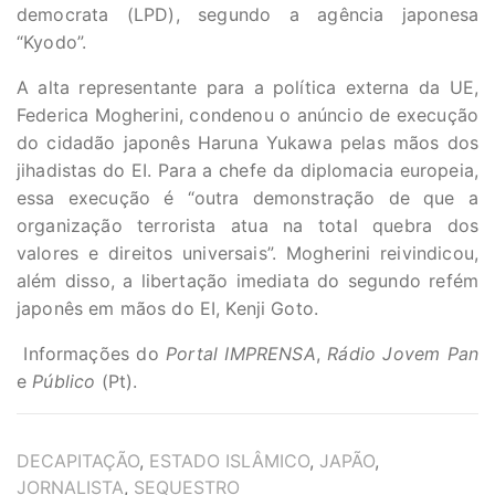
democrata (LPD), segundo a agência japonesa
“Kyodo”.
A alta representante para a política externa da UE,
Federica Mogherini, condenou o anúncio de execução
do cidadão japonês Haruna Yukawa pelas mãos dos
jihadistas do EI. Para a chefe da diplomacia europeia,
essa execução é “outra demonstração de que a
organização terrorista atua na total quebra dos
valores e direitos universais”. Mogherini reivindicou,
além disso, a libertação imediata do segundo refém
japonês em mãos do EI, Kenji Goto.
Informações do
Portal IMPRENSA
,
Rádio Jovem Pan
e
Público
(Pt).
TAGS
DECAPITAÇÃO
,
ESTADO ISLÂMICO
,
JAPÃO
,
JORNALISTA
,
SEQUESTRO