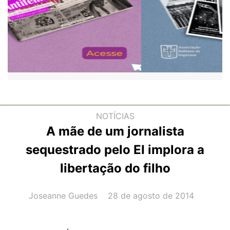
NOTÍCIAS
A mãe de um jornalista
sequestrado pelo EI implora a
libertação do filho
AUTOR(A):
DATA:
Joseanne Guedes
28 de agosto de 2014