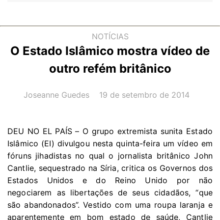
NOTÍCIAS
O Estado Islâmico mostra vídeo de
outro refém britânico
AUTOR(A):
DATA:
Joseanne Guedes
19 de setembro de 2014
DEU NO EL PAÍS – O grupo extremista sunita Estado
Islâmico (EI) divulgou nesta quinta-feira um vídeo em
fóruns jihadistas no qual o jornalista britânico John
Cantlie, sequestrado na Síria, critica os Governos dos
Estados Unidos e do Reino Unido por não
negociarem as libertações de seus cidadãos, “que
são abandonados”. Vestido com uma roupa laranja e
aparentemente em bom estado de saúde, Cantlie