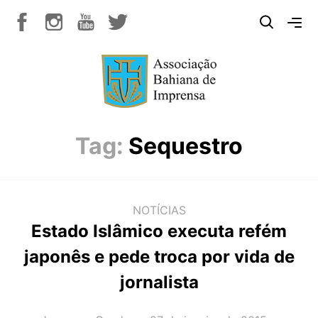
Tag:
Sequestro
NOTÍCIAS
Estado Islâmico executa refém
japonês e pede troca por vida de
jornalista
AUTOR(A):
DATA: