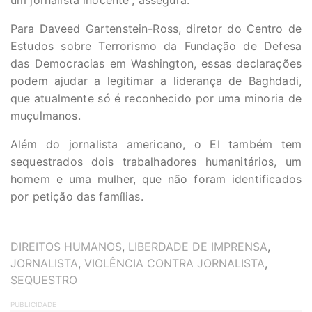
um jornalista inocente”, assegura.
Para Daveed Gartenstein-Ross, diretor do Centro de
Estudos sobre Terrorismo da Fundação de Defesa
das Democracias em Washington, essas declarações
podem ajudar a legitimar a liderança de Baghdadi,
que atualmente só é reconhecido por uma minoria de
muçulmanos.
Além do jornalista americano, o EI também tem
sequestrados dois trabalhadores humanitários, um
homem e uma mulher, que não foram identificados
por petição das famílias.
TAGS
DIREITOS HUMANOS
,
LIBERDADE DE IMPRENSA
,
JORNALISTA
,
VIOLÊNCIA CONTRA JORNALISTA
,
SEQUESTRO
PUBLICIDADE