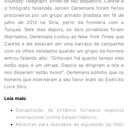
o
Sunday Telegraph
. Antes de seu sequestro, Cantlie e
o fotógrafo holandês Jeroen Oerlemans foram feitos
prisioneiros por um grupo armado jihadista em 19 de
julho de 2012 na Síria, perto da fronteira com a
Turquia. Sete dias depois, os dois jornalistas foram
libertados. Oerlemans contou ao
New York Times
que
Cantlie e ele estavam em uma barraca de campanha
com os olhos vendados quando um grupo de homens
entrou falando alto. “Gritavam ‘há quanto tempo eles
estão aqui; é um ultraje’. Depois se dirigiram a nós e
nos disseram ‘estão livres’”. Oerlemans admitiu que os
homens que intervieram a seu favor eram do Exército
Livre Sírio.
Leia mais:
Decapitação de britânico fortalece resposta
internacional contra Estado Islâmico
Relatores para liberdade de expressão da ONU