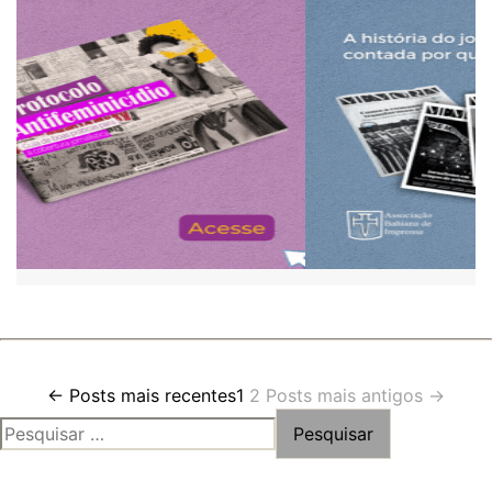
Paginação
←
Posts
mais recentes
1
2
Posts
mais antigos
→
PESQUISAR
de
POR:
posts