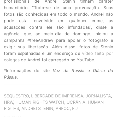
profissionais de Andrei Stenin tinham caráter
humanitário. “Trata-se de uma provocação. Suas
fotos são conhecidas em todo o mundo. Andrei não
pode estar envolvido em qualquer crime, as
acusações contra ele são infundadas”, disse a
agência, que, ao meio-dia de domingo, iniciou a
campanha #freeAndrew para apoiar o fotógrafo e
exigir sua libertação. Além disso, fotos de Stenin
foram espalhadas e um endereço de
vídeo feito por
colegas
de Andrei foi carregado no YouTube.
*Informações do site
Voz da Rússia
e
Diário da
Rússia
.
TAGS
SEQUESTRO
,
LIBERDADE DE IMPRENSA
,
JORNALISTA
,
HRW
,
HUMAN RIGHTS WATCH
,
UCRÂNIA
,
HUMAN
RIGTHS
,
ANDREI STENIN
,
ARFOC
,
FIJ