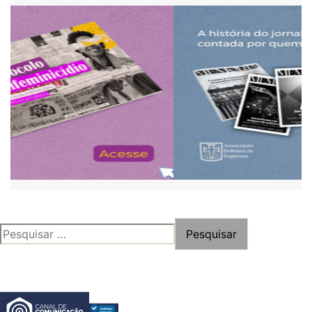
PESQUISAR
POR: