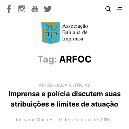
Tag:
ARFOC
ABI BAHIANA
NOTÍCIAS
Imprensa e polícia discutem suas
atribuições e limites de atuação
AUTOR(A):
DATA:
Joseanne Guedes
9 de setembro de 2016