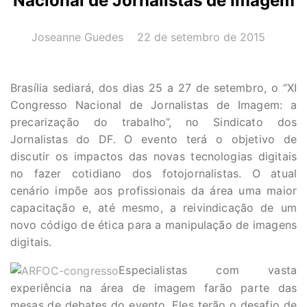
Nacional de Jornalistas de Imagem
AUTOR(A):
DATA:
Joseanne Guedes
22 de setembro de 2015
Brasília sediará, dos dias 25 a 27 de setembro, o “XI
Congresso Nacional de Jornalistas de Imagem: a
precarização do trabalho”, no Sindicato dos
Jornalistas do DF. O evento terá o objetivo de
discutir os impactos das novas tecnologias digitais
no fazer cotidiano dos fotojornalistas. O atual
cenário impõe aos profissionais da área uma maior
capacitação e, até mesmo, a reivindicação de um
novo código de ética para a manipulação de imagens
digitais.
Especialistas com vasta
experiência na área de imagem farão parte das
mesas de debates do evento. Eles terão o desafio de