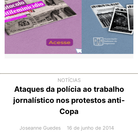
NOTÍCIAS
Ataques da polícia ao trabalho
jornalístico nos protestos anti-
Copa
AUTOR(A):
DATA:
Joseanne Guedes
16 de junho de 2014