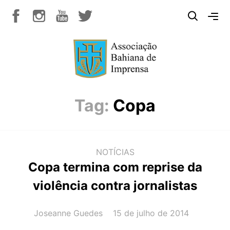
Tag:
Copa
NOTÍCIAS
Copa termina com reprise da
violência contra jornalistas
AUTOR(A):
DATA:
Joseanne Guedes
15 de julho de 2014