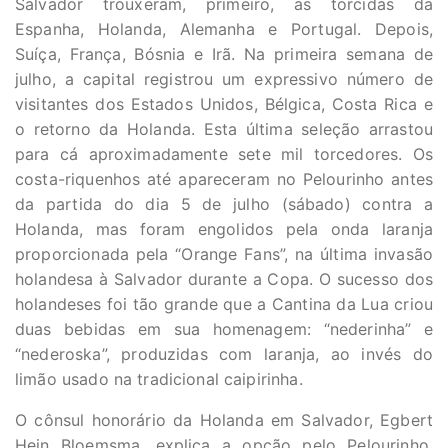
Salvador trouxeram, primeiro, as torcidas da
Espanha, Holanda, Alemanha e Portugal. Depois,
Suíça, França, Bósnia e Irã. Na primeira semana de
julho, a capital registrou um expressivo número de
visitantes dos Estados Unidos, Bélgica, Costa Rica e
o retorno da Holanda. Esta última seleção arrastou
para cá aproximadamente sete mil torcedores. Os
costa-riquenhos até apareceram no Pelourinho antes
da partida do dia 5 de julho (sábado) contra a
Holanda, mas foram engolidos pela onda laranja
proporcionada pela “Orange Fans”, na última invasão
holandesa à Salvador durante a Copa. O sucesso dos
holandeses foi tão grande que a Cantina da Lua criou
duas bebidas em sua homenagem: “nederinha” e
“nederoska”, produzidas com laranja, ao invés do
limão usado na tradicional caipirinha.
O cônsul honorário da Holanda em Salvador, Egbert
Hein Bloemsma, explica a opção pelo Pelourinho.