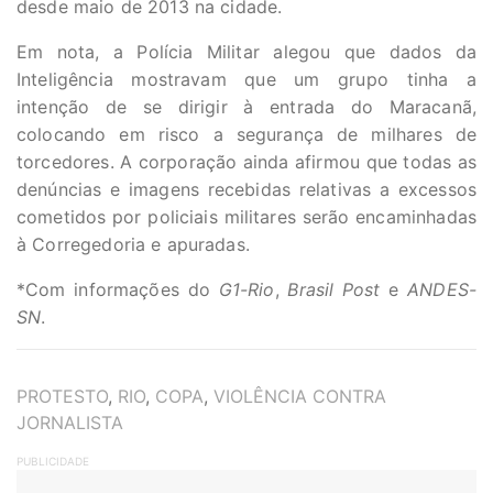
desde maio de 2013 na cidade.
Em nota, a Polícia Militar alegou que dados da
Inteligência mostravam que um grupo tinha a
intenção de se dirigir à entrada do Maracanã,
colocando em risco a segurança de milhares de
torcedores. A corporação ainda afirmou que todas as
denúncias e imagens recebidas relativas a excessos
cometidos por policiais militares serão encaminhadas
à Corregedoria e apuradas.
*Com informações do
G1-Rio
,
Brasil Post
e
ANDES-
SN
.
TAGS
PROTESTO
,
RIO
,
COPA
,
VIOLÊNCIA CONTRA
JORNALISTA
PUBLICIDADE