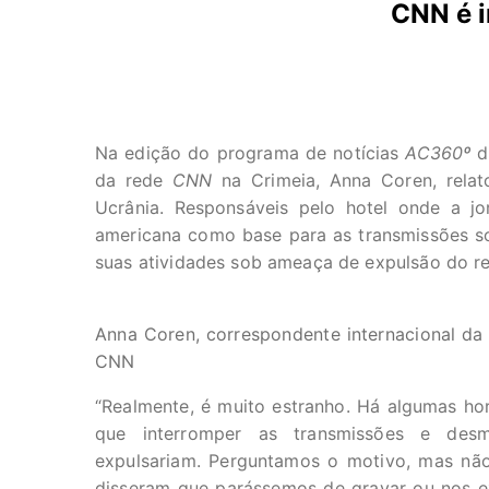
CNN é i
Na edição do programa de notícias
AC360º
de
da rede
CNN
na Crimeia, Anna Coren, rela
Ucrânia. Responsáveis pelo hotel onde a jor
americana como base para as transmissões sob
suas atividades sob ameaça de expulsão do re
Anna Coren, correspondente internacional d
CNN
“Realmente, é muito estranho. Há algumas hor
que interromper as transmissões e desm
expulsariam. Perguntamos o motivo, mas nã
disseram que parássemos de gravar ou nos ex