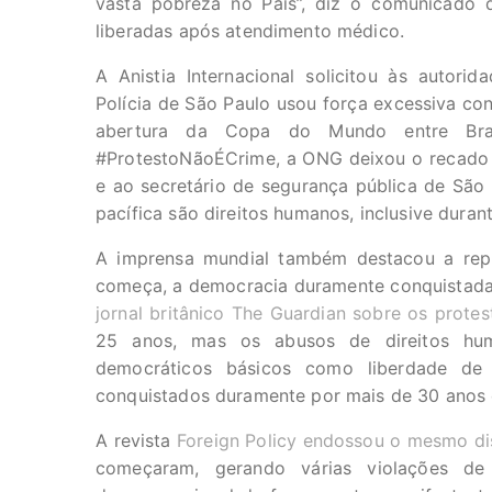
vasta pobreza no País”, diz o comunicado 
liberadas após atendimento médico.
A Anistia Internacional solicitou às autori
Polícia de São Paulo usou força excessiva co
abertura da Copa do Mundo entre Bras
#ProtestoNãoÉCrime, a ONG deixou o recad
e ao secretário de segurança pública de São
pacífica são direitos humanos, inclusive dura
A imprensa mundial também destacou a rep
começa, a democracia duramente conquistada d
jornal britânico The Guardian sobre os protes
25 anos, mas os abusos de direitos huma
democráticos básicos como liberdade de
conquistados duramente por mais de 30 anos e
A revista
Foreign Policy endossou o mesmo di
começaram, gerando várias violações de 