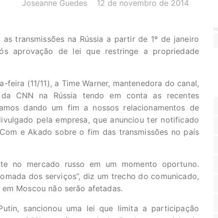
AUTOR(A):
DATA:
Joseanne Guedes
12 de novembro de 2014
P
as transmissões na Rússia a partir de 1º de janeiro
s aprovação de lei que restringe a propriedade
-feira (11/11), a Time Warner, mantenedora do canal,
ão da CNN na Rússia tendo em conta as recentes
stamos dando um fim a nossos relacionamentos de
divulgado pela empresa, que anunciou ter notificado
lCom e Akado sobre o fim das transmissões no país
ente no mercado russo em um momento oportuno.
tomada dos serviços”, diz um trecho do comunicado,
o em Moscou não serão afetadas.
utin, sancionou uma lei que limita a participação