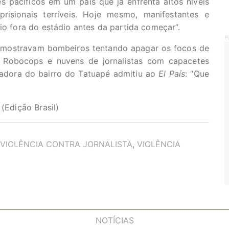
s pacíficos em um país que já enfrenta altos níveis
risionais terríveis. Hoje mesmo, manifestantes e
io fora do estádio antes da partida começar”.
P
as mostravam bombeiros tentando apagar os focos de
o Robocops e nuvens de jornalistas com capacetes
adora do bairro do Tatuapé admitiu ao
El País
: “Que
 (Edição Brasil)
VIOLÊNCIA CONTRA JORNALISTA
,
VIOLÊNCIA
NOTÍCIAS