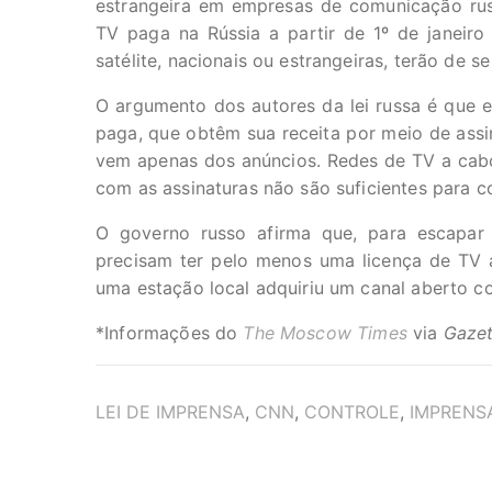
estrangeira em empresas de comunicação rus
TV paga na Rússia a partir de 1º de janeir
satélite, nacionais ou estrangeiras, terão de s
O argumento dos autores da lei russa é que e
paga, que obtêm sua receita por meio de assin
vem apenas dos anúncios. Redes de TV a cab
com as assinaturas não são suficientes para co
O governo russo afirma que, para escapar 
precisam ter pelo menos uma licença de TV 
uma estação local adquiriu um canal aberto c
*Informações do
The Moscow Times
via
Gaze
TAGS
LEI DE IMPRENSA
,
CNN
,
CONTROLE
,
IMPRENS