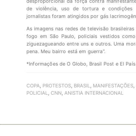
desproporcional da força contra manifestante
de violência, uso de tortura e condições p
jornalistas foram atingidos por gás lacrimogên
As imagens nas redes de televisão brasileir
fogo em São Paulo, policiais vestidos com
ziguezagueando entre uns e outros. Uma mor
pena. Meu bairro está em guerra”.
*Informações de O Globo, Brasil Post e El País
TAGS
COPA
,
PROTESTOS
,
BRASIL
,
MANIFESTAÇÕES
,
POLICIAL
,
CNN
,
ANISTIA INTERNACIONAL