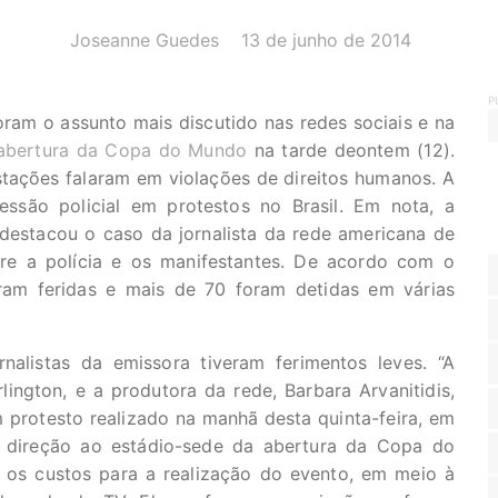
AUTOR(A):
DATA:
Joseanne Guedes
13 de junho de 2014
P
ram o assunto mais discutido nas redes sociais e na
abertura da Copa do Mundo
na tarde deontem (12).
stações falaram em violações de direitos humanos. A
pressão policial em protestos no Brasil. Em nota, a
destacou o caso da jornalista da rede americana de
re a polícia e os manifestantes. De acordo com o
ram feridas e mais de 70 foram detidas em várias
rnalistas da emissora tiveram ferimentos leves. “A
lington, e a produtora da rede, Barbara Arvanitidis,
protesto realizado na manhã desta quinta-feira, em
 direção ao estádio-sede da abertura da Copa do
os custos para a realização do evento, em meio à