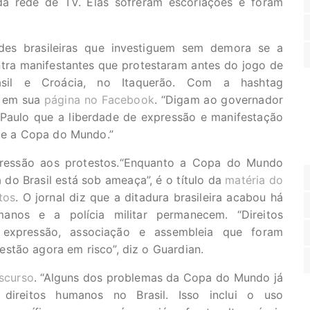
da rede de TV. Elas sofreram escoriações e foram
dades brasileiras que investiguem sem demora se a
ntra manifestantes que protestaram antes do jogo de
il e Croácia, no Itaquerão. Com a hashtag
o em sua
página no Facebook
. “Digam ao governador
 Paulo que a liberdade de expressão e manifestação
nte a Copa do Mundo.”
ressão aos protestos.“Enquanto a Copa do Mundo
o Brasil está sob ameaça”, é o título da
matéria do
tos
. O jornal diz que a ditadura brasileira acabou há
nos e a polícia militar permanecem. “Direitos
 expressão, associação e assembleia que foram
stão agora em risco”, diz o Guardian.
scurso
. “Alguns dos problemas da Copa do Mundo já
direitos humanos no Brasil. Isso inclui o uso