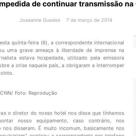
mpedida de continuar transmissão na
AUTOR(A):
DATA:
Joseanne Guedes
7 de março de 2014
P
sta quinta-feira (6), a correspondente internacional
tou uma grave ameaça à liberdade de imprensa na
nalista estava hospedada, utilizado pela emissora
re a crise naquele país, a obrigaram a interromper
cinto.
a CNN/ Foto: Reprodução
as o diretor do nosso hotel nos disse que tínhamos
ontar nosso equipamento, caso contrário, nos
o nos disseram. É muito incomum, basicamente nos
pulsariam”, explicou a correspondente por telefone