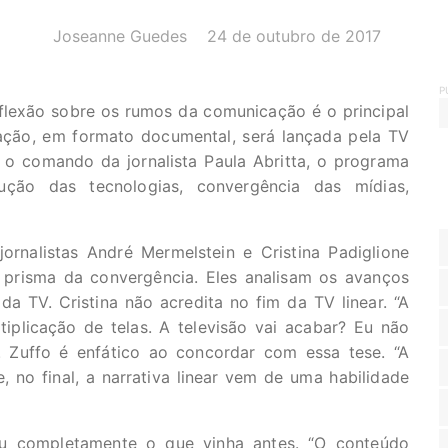
AUTOR(A):
DATA:
Joseanne Guedes
24 de outubro de 2017
P
eflexão sobre os rumos da comunicação é o principal
ação, em formato documental, será lançada pela TV
b o comando da jornalista Paula Abritta, o programa
ução das tecnologias, convergência das mídias,
ornalistas André Mermelstein e Cristina Padiglione
 prisma da convergência. Eles analisam os avanços
 TV. Cristina não acredita no fim da TV linear. “A
iplicação de telas. A televisão vai acabar? Eu não
”. Zuffo é enfático ao concordar com essa tese. “A
e, no final, a narrativa linear vem de uma habilidade
ou completamente o que vinha antes. “O conteúdo