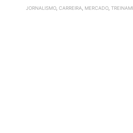
TAGS
JORNALISMO
,
CARREIRA
,
MERCADO
,
TREINAM