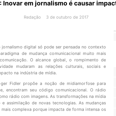
 Inovar em jornalismo é causar impact
AUTOR(A):
DATA:
Redação
3 de outubro de 2017
P
jornalismo digital só pode ser pensada no contexto
 paradigma de mudança comunicacional muito mais
comunicação. O alcance global, o rompimento de
vidade mudaram as relações culturais, sociais e
acto na indústria de mídia.
oger Fidler propõe a noção de midiamorfose para
e, encontram seu código comunicacional. O rádio
como rádio com imagens. As transformações na mídia
e assimilação de novas tecnologias. As mudanças
é mais complexa porque impacta de forma intensa os