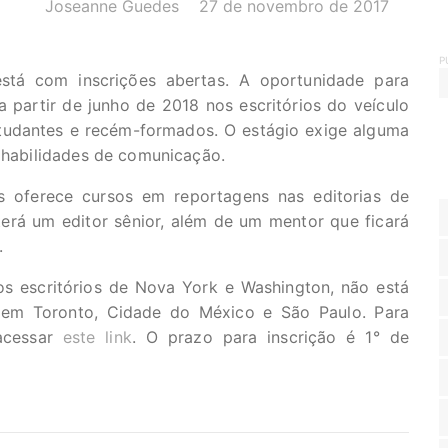
AUTOR(A):
DATA:
Joseanne Guedes
27 de novembro de 2017
P
está com inscrições abertas. A oportunidade para
a partir de junho de 2018 nos escritórios do veículo
tudantes e recém-formados. O estágio exige alguma
e habilidades de comunicação.
 oferece cursos em reportagens nas editorias de
 terá um editor sênior, além de um mentor que ficará
.
s escritórios de Nova York e Washington, não está
s em Toronto, Cidade do México e São Paulo. Para
 acessar
este link
. O prazo para inscrição é 1° de