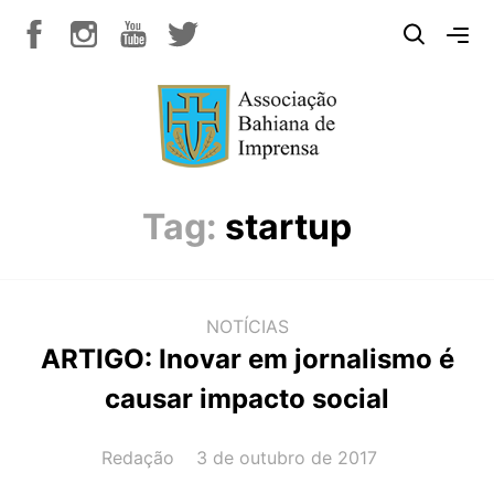
Tag:
startup
NOTÍCIAS
ARTIGO: Inovar em jornalismo é
causar impacto social
AUTOR(A):
DATA:
Redação
3 de outubro de 2017