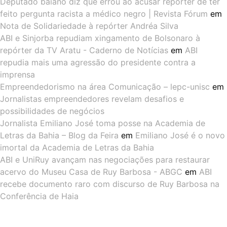
Deputado baiano diz que errou ao acusar repórter de ter
feito pergunta racista a médico negro | Revista Fórum
em
Nota de Solidariedade à repórter Andréa Silva
ABI e Sinjorba repudiam xingamento de Bolsonaro à
repórter da TV Aratu - Caderno de Notícias
em
ABI
repudia mais uma agressão do presidente contra a
imprensa
Empreendedorismo na área Comunicação – lepc-unisc
em
Jornalistas empreendedores revelam desafios e
possibilidades de negócios
Jornalista Emiliano José toma posse na Academia de
Letras da Bahia – Blog da Feira
em
Emiliano José é o novo
imortal da Academia de Letras da Bahia
ABI e UniRuy avançam nas negociações para restaurar
acervo do Museu Casa de Ruy Barbosa - ABGC
em
ABI
recebe documento raro com discurso de Ruy Barbosa na
Conferência de Haia