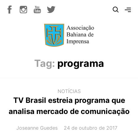
Tag:
programa
NOTÍCIAS
TV Brasil estreia programa que
analisa mercado de comunicação
AUTOR(A):
DATA:
Joseanne Guedes
24 de outubro de 2017