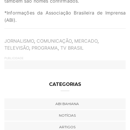
também são nomes confirmados.
*Informações da Associação Brasileira de Imprensa
(ABI).
TAGS
JORNALISMO
,
COMUNICAÇÃO
,
MERCADO
,
TELEVISÃO
,
PROGRAMA
,
TV BRASIL
PUBLICIDADE
CATEGORIAS
ABI BAHIANA
NOTÍCIAS
ARTIGOS