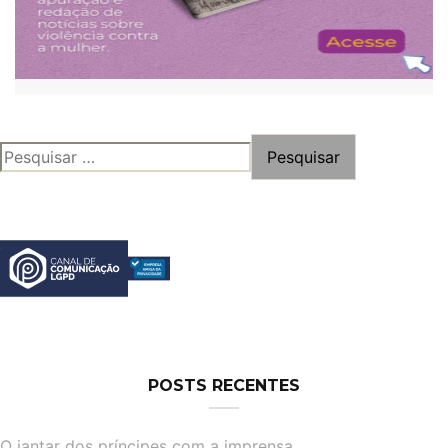
PESQUISAR
POR:
POSTS RECENTES
O jantar dos príncipes com a imprensa