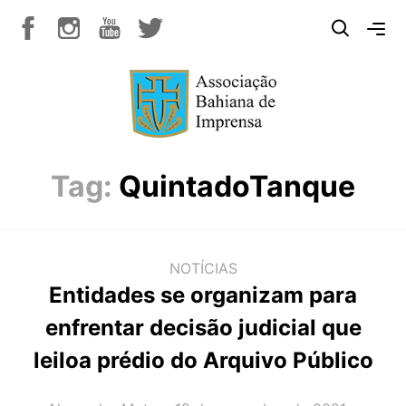
Tag:
QuintadoTanque
NOTÍCIAS
Entidades se organizam para
enfrentar decisão judicial que
leiloa prédio do Arquivo Público
AUTOR(A):
DATA: