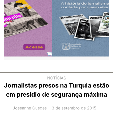
NOTÍCIAS
Jornalistas presos na Turquia estão
em presídio de segurança máxima
AUTOR(A):
DATA:
Joseanne Guedes
3 de setembro de 2015