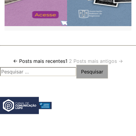
Paginação
←
Posts
mais recentes
1
2
Posts
mais antigos
→
PESQUISAR
de
POR:
posts