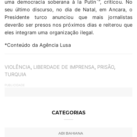
uma democracia soberana à la Putin`”, criticou. No
seu último discurso, no dia de Natal, em Ancara, o
Presidente turco anunciou que mais jornalistas
deverão ser presos nos próximos dias e reiterou que
eles integram uma organização ilegal.
*Conteúdo da Agência Lusa
TAGS
VIOLÊNCIA
,
LIBERDADE DE IMPRENSA
,
PRISÃO
,
TURQUIA
PUBLICIDADE
CATEGORIAS
ABI BAHIANA