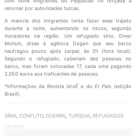
com nove imigrantes do Paquistão foi forçada a
retornar por autoridades turcas.
A maioria dos imigrantes tenta fazer esse trajeto
durante a noite, aumentando os riscos, segundo
moradores na região. Um refugiado sírio, Omer
Mohsin, disse à agência Dogan que seu barco
naufragou pouco após zarpar, às 2h (hora local).
Segundo o refugiado, caberiam dez pessoas no
barco, mas foram colocadas 17, cada uma pagando
2.050 euros aos traficantes de pessoas.
*Informações da
Revista IstoÉ
e do
El País
(edição
Brasil).
TAGS
SÍRIA
,
CONFLITO
,
GUERRA
,
TURQUIA
,
REFUGIADOS
PUBLICIDADE