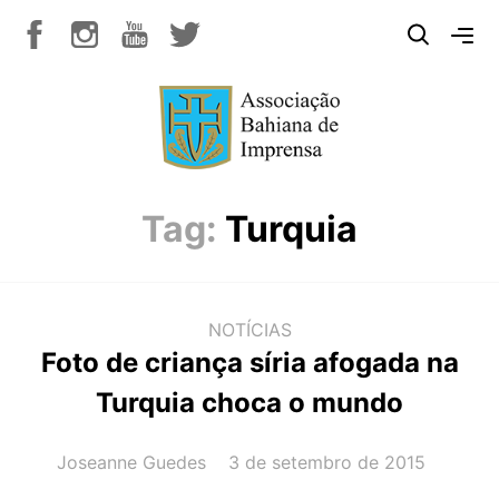
Tag:
Turquia
NOTÍCIAS
Foto de criança síria afogada na
Turquia choca o mundo
AUTOR(A):
DATA:
Joseanne Guedes
3 de setembro de 2015