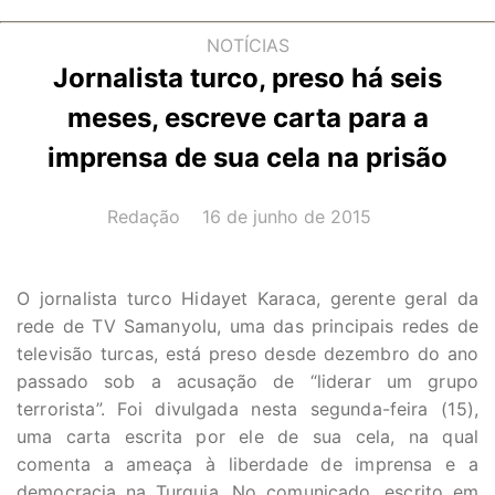
NOTÍCIAS
Jornalista turco, preso há seis
meses, escreve carta para a
imprensa de sua cela na prisão
AUTOR(A):
DATA:
Redação
16 de junho de 2015
O jornalista turco Hidayet Karaca, gerente geral da
rede de TV Samanyolu, uma das principais redes de
televisão turcas, está preso desde dezembro do ano
passado sob a acusação de “liderar um grupo
terrorista”. Foi divulgada nesta segunda-feira (15),
uma carta escrita por ele de sua cela, na qual
comenta a ameaça à liberdade de imprensa e a
democracia na Turquia. No comunicado, escrito em