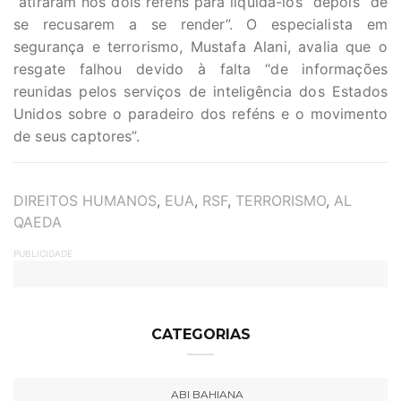
“atiraram nos dois reféns para liquidá-los” depois “de
se recusarem a se render”. O especialista em
segurança e terrorismo, Mustafa Alani, avalia que o
resgate falhou devido à falta “de informações
reunidas pelos serviços de inteligência dos Estados
Unidos sobre o paradeiro dos reféns e o movimento
de seus captores”.
TAGS
DIREITOS HUMANOS
,
EUA
,
RSF
,
TERRORISMO
,
AL
QAEDA
PUBLICIDADE
CATEGORIAS
ABI BAHIANA