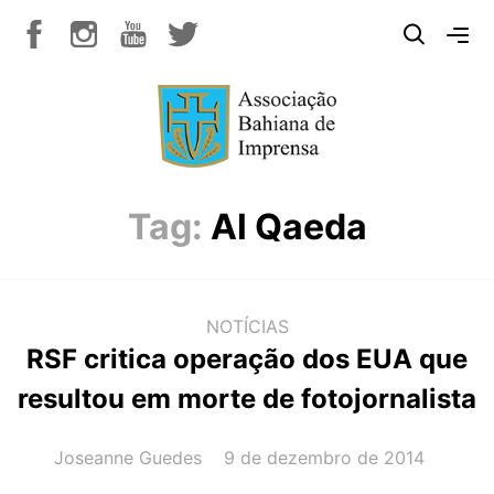
Tag:
Al Qaeda
NOTÍCIAS
RSF critica operação dos EUA que
resultou em morte de fotojornalista
AUTOR(A):
DATA:
Joseanne Guedes
9 de dezembro de 2014