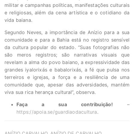
militar e campanhas políticas, manifestações culturais
e religiosas, além da cena artística e o cotidiano da
vida baiana.
Segundo Neves, a importância de Anízio para a sua
comunidade e para a Bahia está no registro sensível
da cultura popular do estado. “Suas fotografias não
são meros registros; são narrativas visuais que
revelam a alma do povo baiano, a expressividade das
grandes iyalorixás e babalorixás, a fé que pulsa nos
terreiros e igrejas, a força e a resiliência de uma
comunidade que, apesar das adversidades, mantém
viva sua rica herança cultural”, observa.
Faça a sua contribuição!
–
https://apoia.se/guardiaodacultura
.
TAGS
ANÍZIO CARVALHO
,
ANÍZIO DE CARVALHO