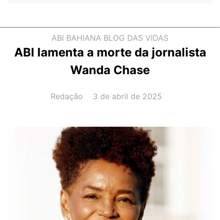
ABI BAHIANA
BLOG DAS VIDAS
ABI lamenta a morte da jornalista
Wanda Chase
AUTOR(A):
DATA:
Redação
3 de abril de 2025