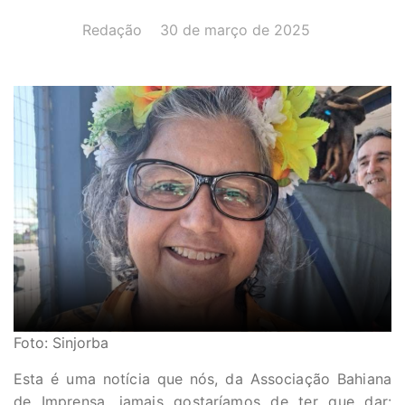
AUTOR(A):
DATA:
Redação
30 de março de 2025
Foto: Sinjorba
Esta é uma notícia que nós, da Associação Bahiana
de Imprensa, jamais gostaríamos de ter que dar: