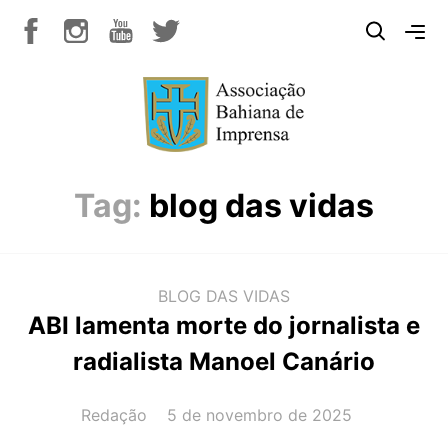
Tag:
blog das vidas
BLOG DAS VIDAS
ABI lamenta morte do jornalista e
radialista Manoel Canário
AUTOR(A):
DATA:
Redação
5 de novembro de 2025