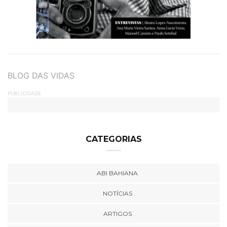
TAGS
BLOG DAS VIDAS
PUBLICIDADE
CATEGORIAS
ABI BAHIANA
NOTÍCIAS
ARTIGOS