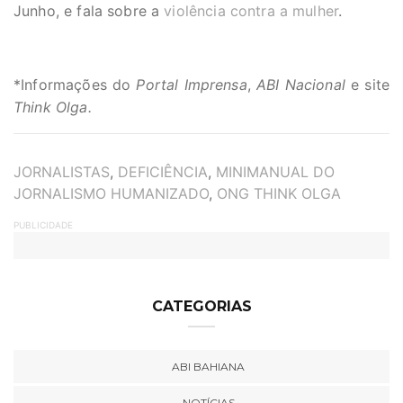
Junho, e fala sobre a
violência contra a mulher
.
*Informações do
Portal Imprensa
,
ABI Nacional
e site
Think Olga.
TAGS
JORNALISTAS
,
DEFICIÊNCIA
,
MINIMANUAL DO
JORNALISMO HUMANIZADO
,
ONG THINK OLGA
PUBLICIDADE
CATEGORIAS
ABI BAHIANA
NOTÍCIAS