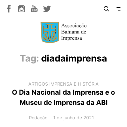
Tag:
diadaimprensa
ARTIGOS
IMPRENSA E HISTÓRIA
O Dia Nacional da Imprensa e o
Museu de Imprensa da ABI
AUTOR(A):
DATA:
Redação
1 de junho de 2021