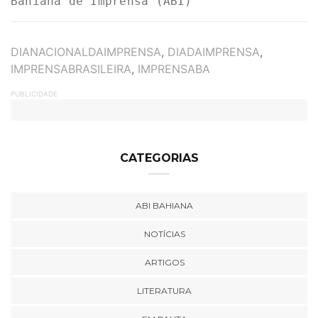
Bahiana de Imprensa (ABI)
TAGS
DIANACIONALDAIMPRENSA
,
DIADAIMPRENSA
,
IMPRENSABRASILEIRA
,
IMPRENSABA
PUBLICIDADE
CATEGORIAS
ABI BAHIANA
NOTÍCIAS
ARTIGOS
LITERATURA