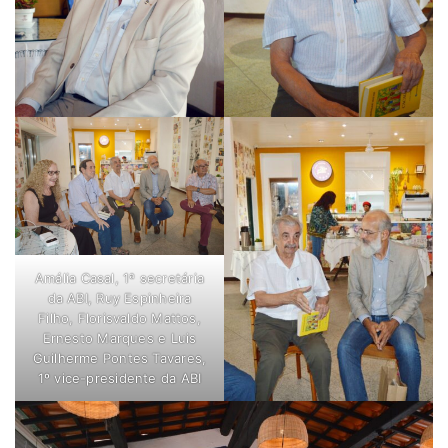
Amália Casal, 1ª secretária
da ABI, Ruy Espinheira
Filho, Florisvaldo Mattos,
Ernesto Marques e Luis
Guilherme Pontes Tavares,
1º vice-presidente da ABI