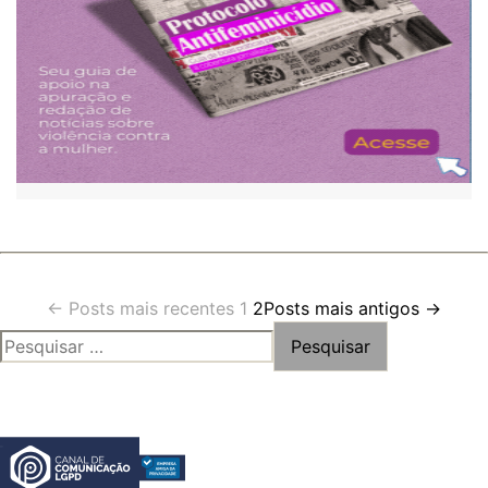
Paginação
←
Posts
mais recentes
1
2
Posts
mais antigos
→
PESQUISAR
de
POR:
posts