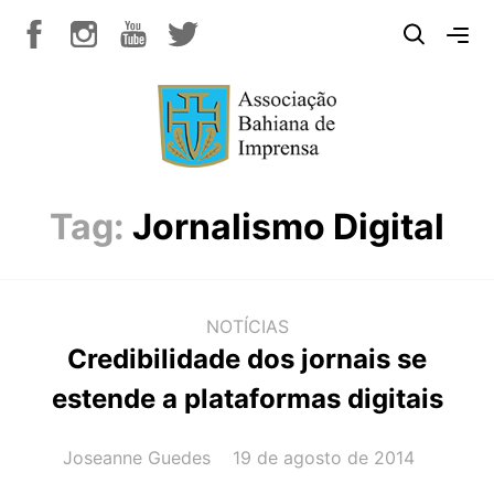
Tag:
Jornalismo Digital
NOTÍCIAS
Credibilidade dos jornais se
estende a plataformas digitais
AUTOR(A):
DATA:
Joseanne Guedes
19 de agosto de 2014