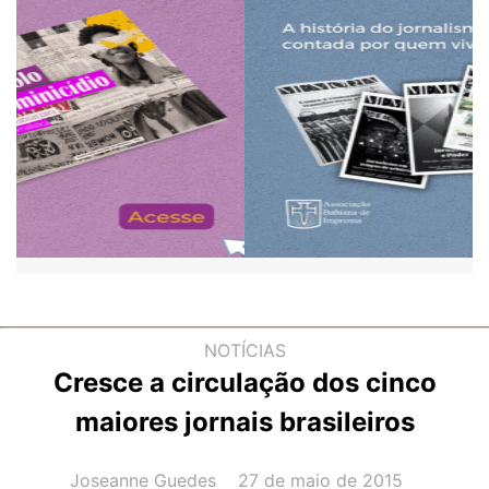
NOTÍCIAS
Cresce a circulação dos cinco
maiores jornais brasileiros
AUTOR(A):
DATA:
Joseanne Guedes
27 de maio de 2015