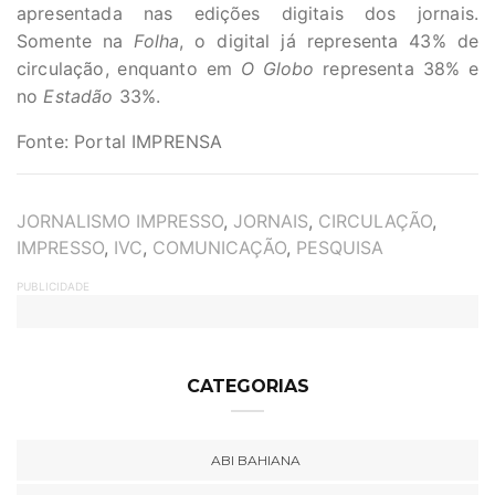
apresentada nas edições digitais dos jornais.
Somente na
Folha
, o digital já representa 43% de
circulação, enquanto em
O Globo
representa 38% e
no
Estadão
33%.
Fonte: Portal IMPRENSA
TAGS
JORNALISMO IMPRESSO
,
JORNAIS
,
CIRCULAÇÃO
,
IMPRESSO
,
IVC
,
COMUNICAÇÃO
,
PESQUISA
PUBLICIDADE
CATEGORIAS
ABI BAHIANA