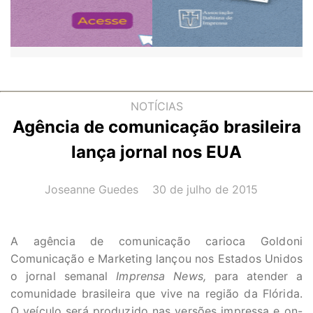
NOTÍCIAS
Agência de comunicação brasileira
lança jornal nos EUA
AUTOR(A):
DATA:
Joseanne Guedes
30 de julho de 2015
A agência de comunicação carioca Goldoni
Comunicação e Marketing lançou nos Estados Unidos
o jornal semanal
Imprensa News,
para atender a
comunidade brasileira que vive na região da Flórida.
O veículo será produzido nas versões impressa e on-