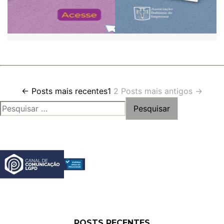
Paginação
←
Posts
mais recentes
1
2
Posts
mais antigos
→
PESQUISAR
de
POR:
posts
POSTS RECENTES